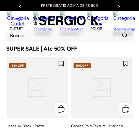
FRETE GRÁTIS ACIMA DE R$ 600
OUTLET
POLOS
Buscar...
CAMISAS
CAMISETAS
BERMUDAS
SUPER SALE | Até 50% OFF
33%
OFF
50%
OFF
Jeans All Black - Preto
Camisa Polo Texture - Marinho