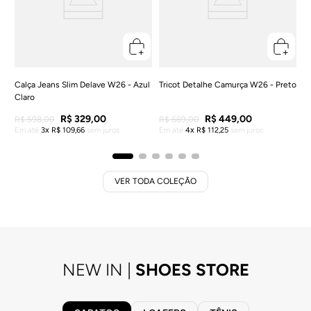
Calça Jeans Slim Delave W26 - Azul
Tricot Detalhe Camurça W26 - Preto
Claro
R$
329
,
00
R$
449
,
00
R$
598
,
00
R$
569
,
00
Em até
3
R$
109
,
66
sem juros
Em até
4
R$
112
,
25
sem juros
VER TODA COLEÇÃO
NEW IN |
SHOES STORE