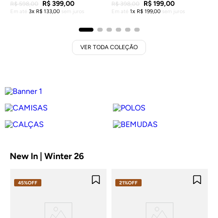
R$
399
,
00
R$
199
,
00
R$
598
,
00
R$
398
,
00
Em até
3
R$
133
,
00
sem juros
Em até
1
R$
199
,
00
sem juros
VER TODA COLEÇÃO
CAMISAS
POLOS
VER COLEÇÃO
VER COLEÇÃO
CALÇAS
BEMUDAS
VER COLEÇÃO
VER COLEÇÃO
New In | Winter 26
45%
OFF
21%
OFF