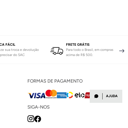
CA FÁCIL
FRETE GRÁTIS
ize sua troca e devolução
Para todo o Brasil, em compras
precisar do SAC
acima de R$ 500.
FORMAS DE PAGAMENTO
AJUDA
SIGA-NOS