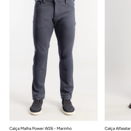
38
40
42
44
46
48
38
Calça Malha Power W26 - Marinho
Calça Alfaiat