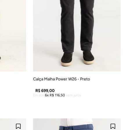
6
48
38
40
42
44
46
48
Calça Malha Power W26 - Preto
R$
699
,
00
Em até
6
R$
116
,
50
sem juros
LA
ADICIONAR À SACOLA