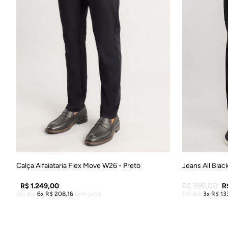
38
40
42
44
46
48
38
Calça Alfaiataria Flex Move W26 - Preto
Jeans All Black
R$
598
,
00
R$
1
.
249
,
00
R
Em até
6
R$
208
,
16
sem juros
Em até
3
R$
13
ADICIONAR À SACOLA
A