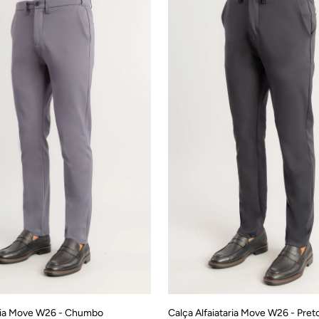
40
42
44
46
38
40
42
44
aria Move W26 - Chumbo
Calça Alfaiataria Move W26 - Pret