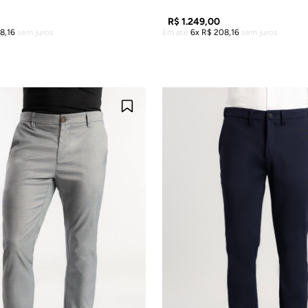
R$
1
.
249
,
00
8
,
16
sem juros
Em até
6
R$
208
,
16
sem juros
DICIONAR À SACOLA
ADICIONAR À SACO