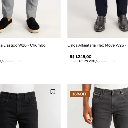
40
42
44
46
48
38
40
42
44
4
ria Elastico W26 - Chumbo
Calça Alfaiataria Flex Move W26 -
R$
1
.
249
,
00
3
,
16
sem juros
Em até
6
R$
208
,
16
sem juros
DICIONAR À SACOLA
ADICIONAR À SACO
36%
OFF