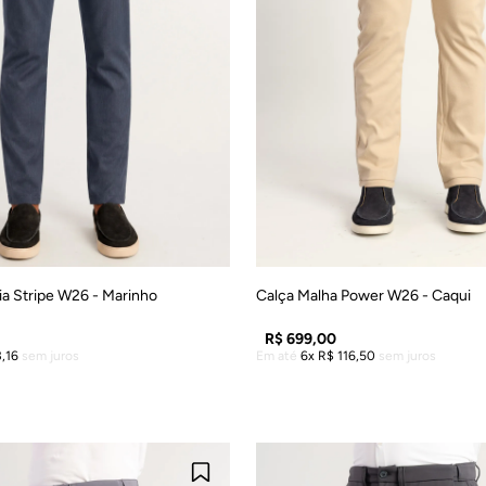
40
42
44
46
48
38
40
42
44
4
ria Stripe W26 - Marinho
Calça Malha Power W26 - Caqui
R$
699
,
00
3
,
16
sem juros
Em até
6
R$
116
,
50
sem juros
DICIONAR À SACOLA
ADICIONAR À SACO