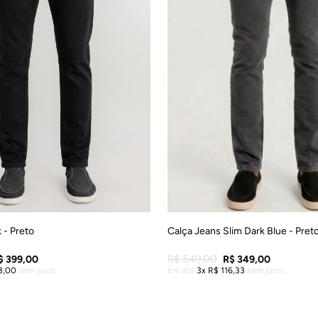
38
40
42
44
40
42
44
46
48
Calça Jeans Slim Dark Blue - Pret
 - Preto
R$
549
,
00
R$
349
,
00
$
399
,
00
Em até
3
R$
116
,
33
sem juros
3
,
00
sem juros
ADICIONAR À SACO
DICIONAR À SACOLA