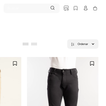
Buscar...
O
A