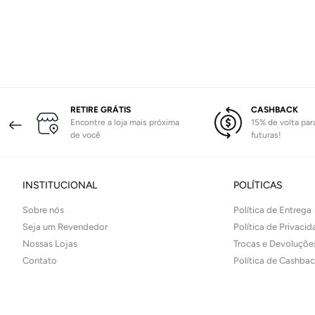
RETIRE GRÁTIS
CASHBACK
Encontre a loja mais próxima
15% de volta pa
de você
futuras!
INSTITUCIONAL
POLÍTICAS
Sobre nós
Política de Entrega
Seja um Revendedor
Política de Privaci
Nossas Lojas
Trocas e Devoluçõe
Contato
Política de Cashba