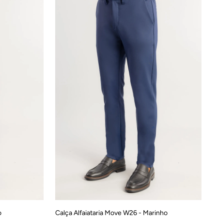
46
38
40
42
44
46
48
o
Calça Alfaiataria Move W26 - Marinho