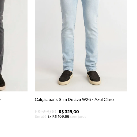
46
38
40
42
44
46
48
o
Calça Jeans Slim Delave W26 - Azul Claro
R$
598
,
00
R$
329
,
00
Em até
3
R$
109
,
66
sem juros
LA
ADICIONAR À SACOLA