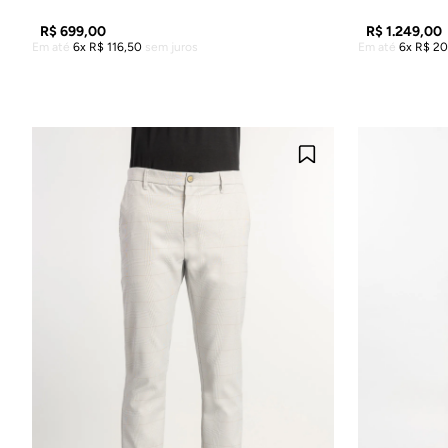
R$
699
,
00
R$
1
.
249
,
00
Em até
6
R$
116
,
50
sem juros
Em até
6
R$
20
ADICIONAR À SACOLA
A