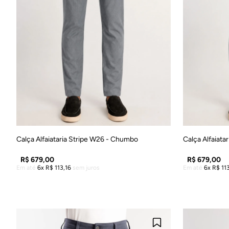
38
40
42
44
46
48
38
Calça Alfaiataria Stripe W26 - Chumbo
Calça Alfaiata
R$
679
,
00
R$
679
,
00
Em até
6
R$
113
,
16
sem juros
Em até
6
R$
11
ADICIONAR À SACOLA
A