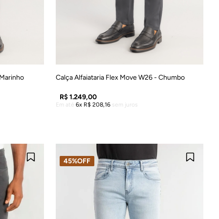
6
48
38
40
42
44
46
48
 Marinho
Calça Alfaiataria Flex Move W26 - Chumbo
R$
1
.
249
,
00
Em até
6
R$
208
,
16
sem juros
LA
ADICIONAR À SACOLA
45%
OFF