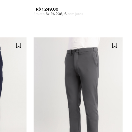
R$
1
.
249
,
00
Em até
6
R$
208
,
16
sem juros
LA
ADICIONAR À SACOLA