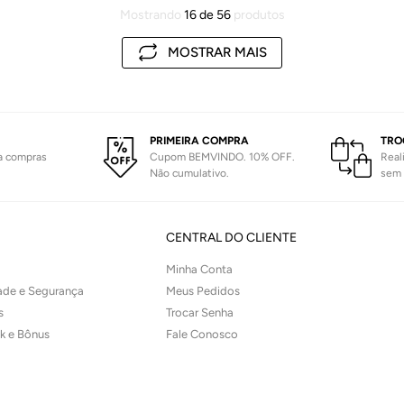
Mostrando
16 de 56
MOSTRAR MAIS
PRIMEIRA COMPRA
TRO
ra compras
Cupom BEMVINDO. 10% OFF.
Real
Não cumulativo.
sem 
CENTRAL DO CLIENTE
Minha Conta
dade e Segurança
Meus Pedidos
s
Trocar Senha
ck e Bônus
Fale Conosco