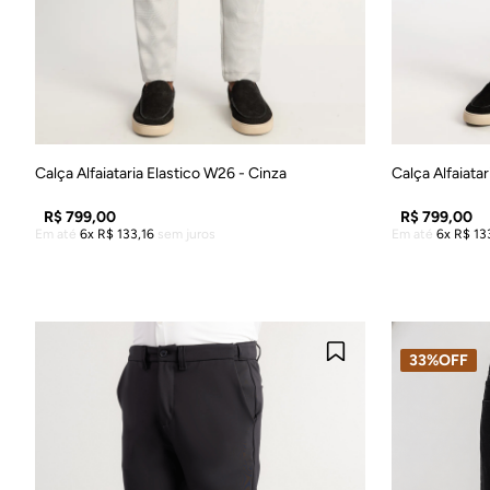
38
40
42
44
46
48
38
Calça Alfaiataria Elastico W26 - Cinza
Calça Alfaiata
R$
799
,
00
R$
799
,
00
Em até
6
R$
133
,
16
sem juros
Em até
6
R$
13
ADICIONAR À SACOLA
A
33%
OFF