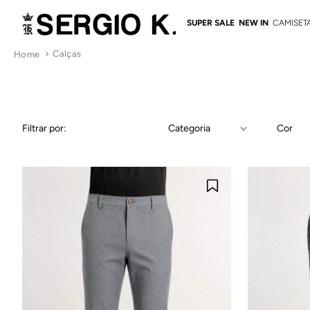
SUPER SALE
NEW IN
CAMISET
Calças
Filtrar por:
Categoria
Cor
Jeans
Casual
AZ
Calça Tech
CI
ME