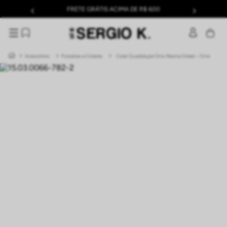
FRETE GRÁTIS ACIMA DE R$ 600
Acessórios
Pulseiras e Colares
Colar Guadalupe Onix Resina Green - Onix