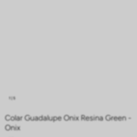
1
|
5
Colar Guadalupe Onix Resina Green -
Onix