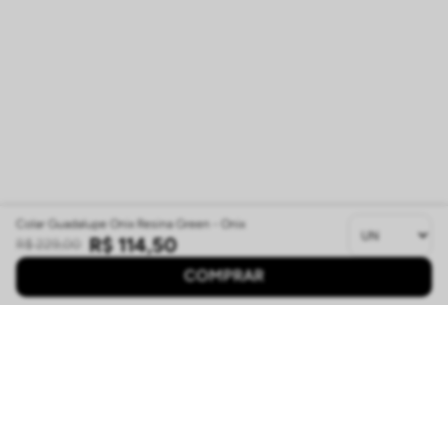
Colar Guadalupe Onix Resina Green - Onix
R$
114
,
50
R$
229
,
00
COMPRAR