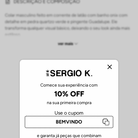
DESCRIÇÃO E COMPOSIÇÃO
Colar masculino feito em corrente de latão com banho onix com
detalhe em pedra quartzo verde e pingente Guadalupe. Ele
transforma qualquer visual básico, deixando o seu look ainda mais
estiloso.
-
ver mais
COMPOSIÇÃO: LATÃO
CUIDADOS COM OS PRODUTOS SERGIO K.
Verifique as etiquetas de cuidado para seguir as instruções
específicas de acordo com os tecidos;
Comece sua experiência com
10% OFF
Lave camisetas de algodão e camisas de linho à mão ou em
ciclo delicado, com água fria e sabão neutro.
na sua primeira compra
Camisas sociais pedem lavagem delicada e secagem em
cabide; evite torcer.
Use o cupom
Peças da linha Tech não precisam passar; lave com água fria
BEMVINDO
e seque à sombra.
Beachwear deve ser enxaguado com água doce após o uso
e garanta já peças que combinam