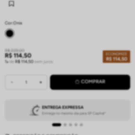
Cor:
onix
R$
229
,
00
ECONOMIZE
R$
114
,
50
R$
114
,
50
1
de
R$
114
,
50
sem juros
COMPRAR
ENTREGA EXPRESSA
Entrega no mesmo dia para SP Capital*