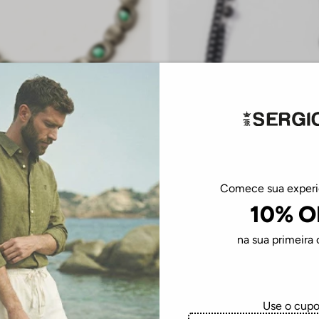
UN
UN
Comece sua exper
 Grego Coin W26 - Prata Velho
Pulseira Corrente Dupla Olho Gre
10% O
R$
229
,
00
4
,
50
sem juros
Em até
2
R$
114
,
50
sem juros
na sua primeira
DICIONAR À SACOLA
ADICIONAR À SACO
Você viu todos os
4
produtos
Use o cup