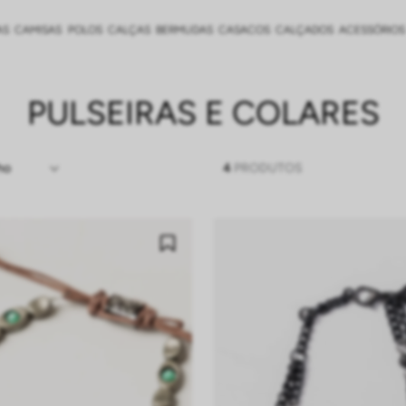
AS
CAMISAS
POLOS
CALÇAS
BERMUDAS
CASACOS
CALÇADOS
ACESSÓRIOS
PULSEIRAS E COLARES
ho
4
PRODUTOS
 VELHO
N
PRETO