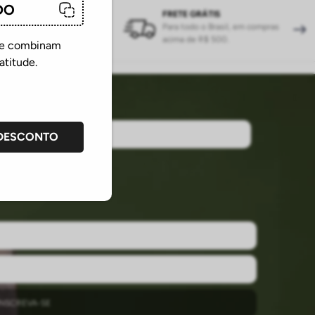
DO
CA FÁCIL
FRETE GRÁTIS
ize sua troca e devolução
Para todo o Brasil, em compras
precisar do SAC
acima de R$ 500.
que combinam
atitude.
 DESCONTO
INSCREVA-SE