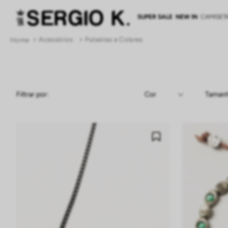
SUPER SALE
NEW IN
CAMISET
Acessórios
Pulseiras e Colares
Filtrar por:
Cor
Taman
ONIX
PRATA
U