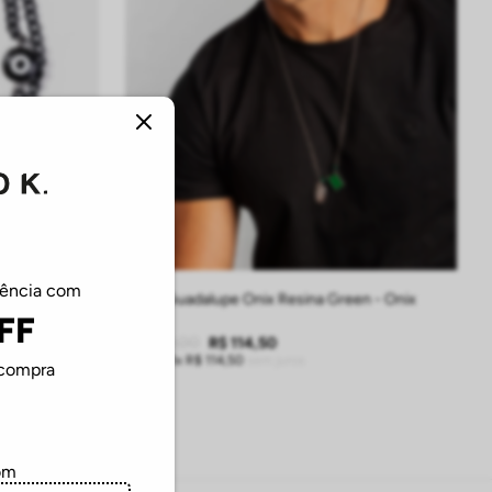
UN
iência com
go S26 - Preto
Colar Guadalupe Onix Resina Green - Onix
FF
R$
229
,
00
R$
114
,
50
Em até
1
R$
114
,
50
sem juros
 compra
LA
ADICIONAR À SACOLA
om