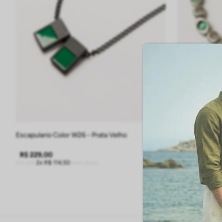
UN
Escapulario Color W26 - Prata Velho
Pulseira Olho
R$
229
,
00
R$
229
,
00
Em até
2
R$
114
,
50
sem juros
Em até
2
R$
11
ADICIONAR À SACOLA
A