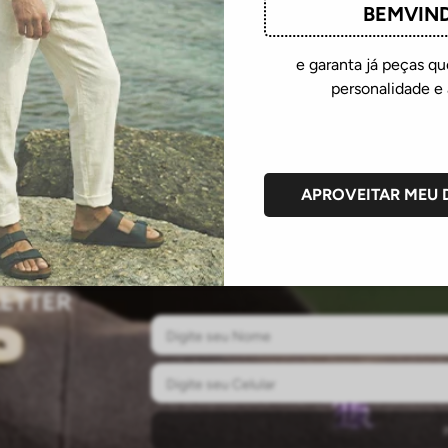
BEMVIN
PRIMEIRA COMPRA
TRO
ra compras
Cupom BEMVINDO. 10% OFF.
Real
Não cumulativo.
sem 
e garanta já peças 
personalidade e 
APROVEITAR MEU
ETTER