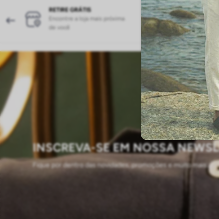
RETIRE GRÁTIS
CASHBACK
Encontre a loja mais próxima
15% de volta pa
de você
futuras!
INSCREVA-SE EM NOSSA NEWSL
Fique por dentro das novidades, promoções e muito mais...