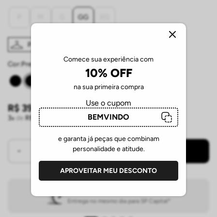
P
M
G
GG
EG
Provador Virtual
Tabela de Medidas
Comece sua experiência com
Cor:
preto
10% OFF
na sua primeira compra
Use o cupom
R$
398
,
00
3
de
R$
132
,
66
sem juros
BEMVINDO
e garanta já peças que combinam
COMPRAR
personalidade e atitude.
APROVEITAR MEU DESCONTO
ENTREGA EXPRESSA
Entrega no mesmo dia para SP Capital*