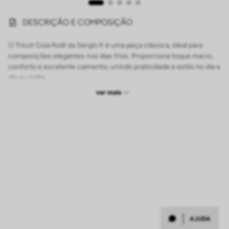
DESCRIÇÃO E COMPOSIÇÃO
O Tricot Gola Rolê da Sergio K é uma peça clássica, ideal para
composições elegantes nos dias frios. Proporciona toque macio,
conforto e excelente caimento, unindo praticidade e estilo no dia a
dia ou noite.
ver mais
Seu design minimalista valoriza a gola rolê, que adiciona um visual
moderno e refinado, além de oferecer maior proteção e
aconchego em temperaturas mais amenas. O acabamento clean
reforça o caráter atemporal da peça, que se adapta facilmente a
diferentes estilos e ocasiões.
Disponível nas cores preto e off white, é uma escolha versátil para
compor produções elegantes e contemporâneas. Combine com
Calça Jeans da Sergio K para um visual casual sofisticado ou com
peças mais alinhadas para criar looks modernos e com estilo.
-
COMPOSIÇÃO: 100% POLIÉSTER
AJUDA