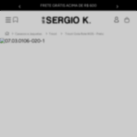
FRETE GRÁTIS ACIMA DE R$ 600
Casacos e Jaquetas
Tricot
Tricot Gola Role W26 - Preto