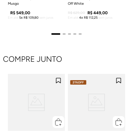
Musgo
Off White
R$
549
,
00
R$
449
,
00
R$
629
,
00
Em até
5
R$
109
,
80
sem juros
Em até
4
R$
112
,
25
sem juros
COMPRE JUNTO
21%
OFF
Tr
Pr
R$
Em