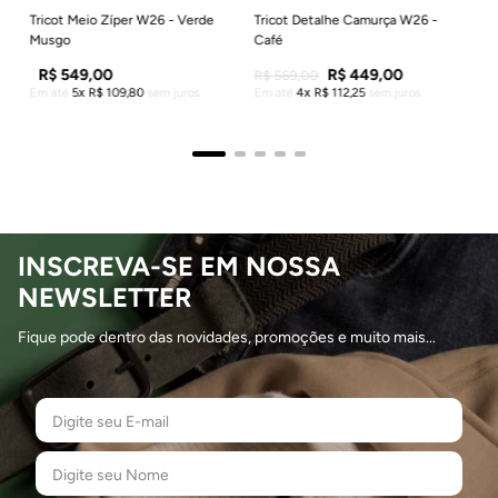
Tricot Meio Zíper W26 - Verde
Tricot Detalhe Camurça W26 -
Musgo
Café
R$
549
,
00
R$
449
,
00
R$
569
,
00
Em até
5
R$
109
,
80
sem juros
Em até
4
R$
112
,
25
sem juros
INSCREVA-SE EM NOSSA
NEWSLETTER
Fique pode dentro das novidades, promoções e muito mais...