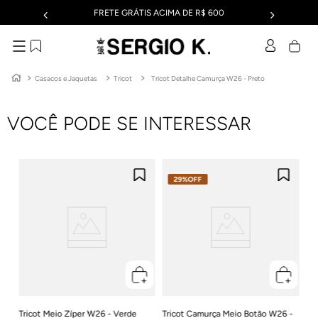
FRETE GRÁTIS ACIMA DE R$ 600
Casacos e Jaquetas
Tricot
Tricot Detalhe Camurça W26 - Preto
VOCÊ PODE SE INTERESSAR
29%
OFF
t
Tr
Ca
R$
Em
Tricot Meio Zíper W26 - Verde
Tricot Camurça Meio Botão W26 -