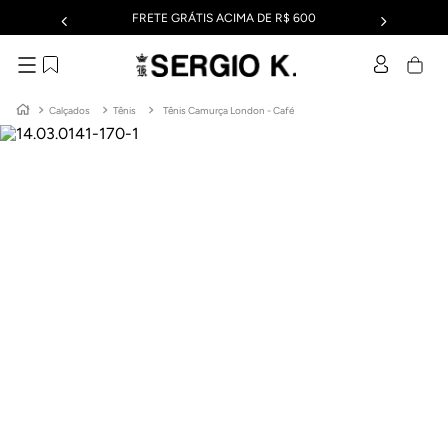
FRETE GRÁTIS ACIMA DE R$ 600
Calçados
Tênis
Tênis Camurça London - Café