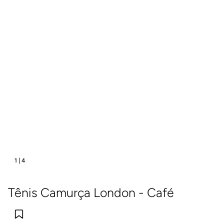
1
|
4
Tênis Camurça London - Café