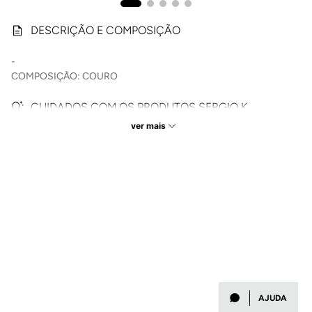
DESCRIÇÃO E COMPOSIÇÃO
-
COMPOSIÇÃO: COURO
CUIDADOS COM OS PRODUTOS SERGIO K.
ver mais
Verifique as etiquetas de cuidado para seguir as instruções
específicas de acordo com os tecidos;
Lave camisetas de algodão e camisas de linho à mão ou em
ciclo delicado, com água fria e sabão neutro.
Camisas sociais pedem lavagem delicada e secagem em
cabide; evite torcer.
Peças da linha Tech não precisam passar; lave com água fria
e seque à sombra.
Beachwear deve ser enxaguado com água doce após o uso
e seco à sombra — nunca guardar molhado.
Sapatos sociais em couro: limpe com pano úmido e hidrate
AJUDA
com produto específico.