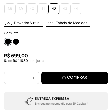
38
39
40
41
42
43
44
Provador Virtual
Tabela de Medidas
Cor:
cafe
R$
699
,
00
6
de
R$
116
,
50
sem juros
COMPRAR
ENTREGA EXPRESSA
Entrega no mesmo dia para SP Capital*