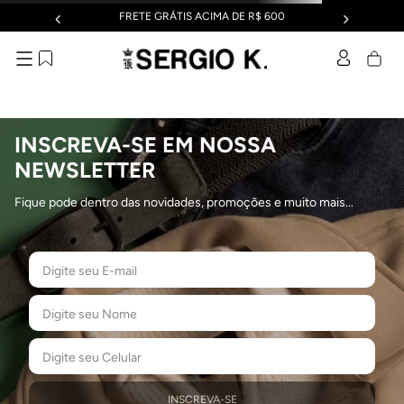
FRETE GRÁTIS ACIMA DE R$ 600
Buscar...
OOPS!
Não encontramos nenhum resultado para
"
shorts-runner-otl--gelo-12-02-0041-095-eg
"
O que eu devo fazer?
Verifique os termos digitados.
Tente utilizar uma única palavra.
Utilize termos genéricos na busca.
Tente utilizar sinônimos do termo desejado.