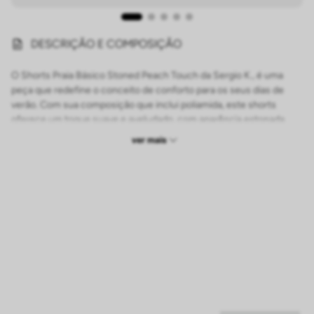
Entrega no mesmo dia para SP Capital*
DESCRIÇÃO E COMPOSIÇÃO
O Shorts Praia Básico Stoned Peach Touch da Sergio K., é uma
peça que redefine o conceito de conforto para os seus dias de
verão. Com sua composição que inclui poliamida, este shorts
oferece um toque suave e aveludado, com aparência estonada
que confere um charme especial, co/m cores exclusivas que
ver mais
variam entre tons vivos e outras mais sóbrias, permitindo uma
ampla gama de combinações de looks.
Além disso, os aviamentos deste shorts são todos personalizados
da Sergio K., garantindo qualidade em cada detalhe. Combine este
shorts com as camisas de linho da Sergio K. para um visual
sofisticado, ideal para um jantar à beira-mar ou uma tarde
descontraída. Para um toque de descontração, experimente
combiná-lo com uma das nossas camisas estampadas,
adicionando cor e estilo ao seu look de praia.