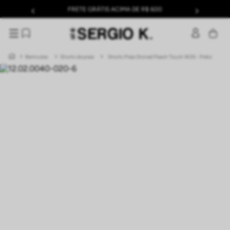
FRETE GRÁTIS ACIMA DE R$ 600
Bermudas
Shorts de praia
Shorts Praia Stoned Peach Touch W26 - Preto