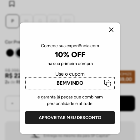
P
M
G
GG
EG
Provador Virtual
Tabela de Medidas
Comece sua experiência com
Cor:
preto
10% OFF
na sua primeira compra
Use o cupom
R$
398
,
00
ECONOMIZE
BEMVINDO
R$
229
,
00
R$
169
,
00
2
de
R$
114
,
50
sem juros
e garanta já peças que combinam
personalidade e atitude.
COMPRAR
APROVEITAR MEU DESCONTO
ENTREGA EXPRESSA