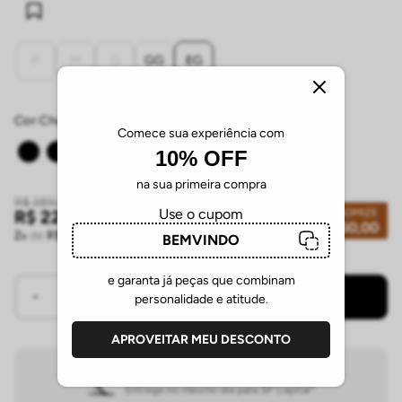
P
M
G
GG
EG
Cor:
chumbo
Comece sua experiência com
10% OFF
na sua primeira compra
R$
389
,
00
Use o cupom
ECONOMIZE
R$
229
,
00
R$
160
,
00
2
de
R$
114
,
50
sem juros
BEMVINDO
e garanta já peças que combinam
COMPRAR
personalidade e atitude.
APROVEITAR MEU DESCONTO
ENTREGA EXPRESSA
Entrega no mesmo dia para SP Capital*