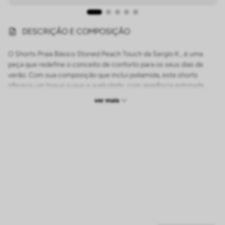
DESCRIÇÃO E COMPOSIÇÃO
O Shorts Praia Básico Stoned Peach Touch da Sergio K., é uma
peça que redefine o conceito de conforto para os seus dias de
verão. Com sua composição que inclui poliamida, este shorts
oferece um toque suave e aveludado, com aparência estonada
que confere um charme especial, com cores exclusivas que
ver mais
variam entre tons vivos e outras mais sóbrias, permitindo uma
ampla gama de combinações de looks.
Além disso, os aviamentos deste shorts são todos personalizados
da Sergio K., garantindo qualidade em cada detalhe. Combine este
shorts com as camisas de linho da Sergio K. para um visual
sofisticado, ideal para um jantar à beira-mar ou uma tarde
descontraída. Para um toque de descontração, experimente
combiná-lo com uma das nossas camisas estampadas,
adicionando cor e estilo ao seu look de praia.
Para uma abordagem mais casual, opte pelas camisas básicas da