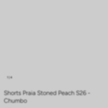
1
|
4
Shorts Praia Stoned Peach S26 -
Chumbo