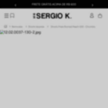
FRETE GRÁTIS ACIMA DE R$ 600
Bermudas
Shorts de praia
Shorts Praia Stoned Peach S26 - Chumbo