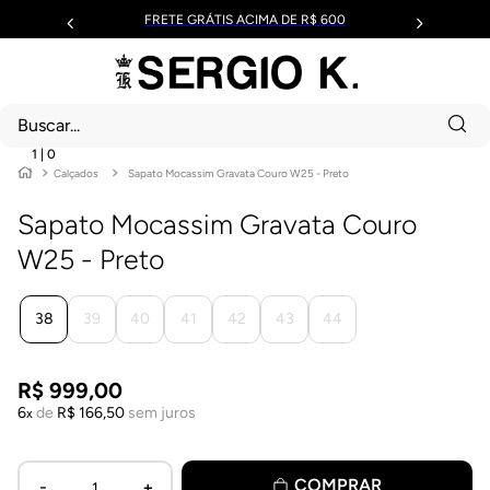
FRETE GRÁTIS ACIMA DE R$ 600
1
|
0
Calçados
Sapato Mocassim Gravata Couro W25 - Preto
Sapato Mocassim Gravata Couro
W25 - Preto
38
39
40
41
42
43
44
R$
999
,
00
6
de
R$
166
,
50
sem juros
COMPRAR