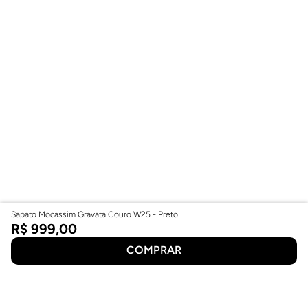
Sapato Mocassim Gravata Couro W25 - Preto
R$
999
,
00
COMPRAR