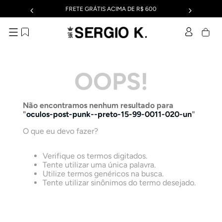
FRETE GRÁTIS ACIMA DE R$ 600
OOPS!
Não encontramos nenhum resultado para
"
oculos-post-punk--preto-15-99-0011-020-un
"
O que eu devo fazer?
Verifique os termos digitados.
Tente utilizar uma única palavra.
Utilize termos genéricos na busca.
Tente utilizar sinônimos do termo desejado.