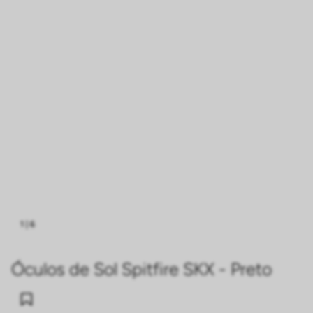
1
|
6
Óculos de Sol Spitfire SKX - Preto