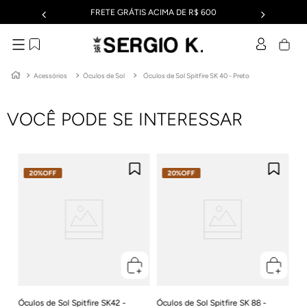
FRETE GRÁTIS ACIMA DE R$ 600
Acessórios
Óculos de Sol
Óculos de Sol Spitfire SK 40 - Preto
VOCÊ PODE SE INTERESSAR
20%
OFF
20%
OFF
to
Ócu
Pr
R$
Em
Óculos de Sol Spitfire SK42 -
Óculos de Sol Spitfire SK 88 -