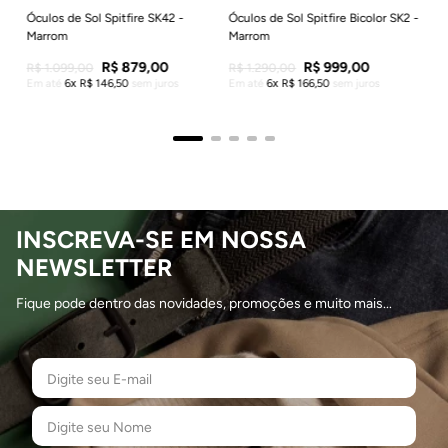
Óculos de Sol Spitfire SK42 -
Óculos de Sol Spitfire Bicolor SK2 -
Marrom
Marrom
R$
879
,
00
R$
999
,
00
R$
1
.
099
,
00
R$
1
.
290
,
00
Em até
6
R$
146
,
50
sem juros
Em até
6
R$
166
,
50
sem juros
INSCREVA-SE EM NOSSA
NEWSLETTER
Fique pode dentro das novidades, promoções e muito mais...