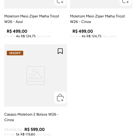
Moletom Meio Zíper Malha Tricot
Moletom Meio Zíper Malha Tricot
W26 - Azul
W26 - Cinza
R$
499
,
00
R$
499
,
00
Em até
4
R$
124
,
75
sem juros
Em até
4
R$
124
,
75
sem juros
14%
OFF
Casaco Moletom 2 Bolsos W26 -
Cinza
R$
599
,
00
R$
698
,
00
Em até
5
R$
119
,
80
sem juros