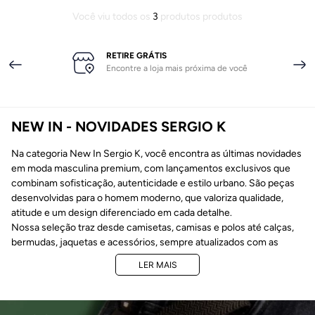
Você viu todos os
3
produtos
RETIRE GRÁTIS
Encontre a loja mais próxima de você
NEW IN - NOVIDADES SERGIO K
Na categoria New In Sergio K, você encontra as últimas novidades
em moda masculina premium, com lançamentos exclusivos que
combinam sofisticação, autenticidade e estilo urbano. São peças
desenvolvidas para o homem moderno, que valoriza qualidade,
atitude e um design diferenciado em cada detalhe.
Nossa seleção traz desde camisetas, camisas e polos até calças,
bermudas, jaquetas e acessórios, sempre atualizados com as
tendências internacionais e o DNA irreverente da marca Sergio K.
LER
MAIS
Cada lançamento é pensado para quem busca se destacar em
qualquer ocasião — do casual ao sofisticado.
Por que escolher as novidades da Sergio K?