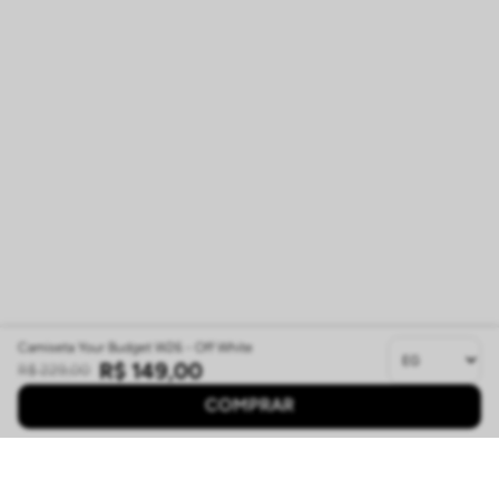
Camiseta Your Budget W26 - Off White
R$
149
,
00
R$
229
,
00
COMPRAR