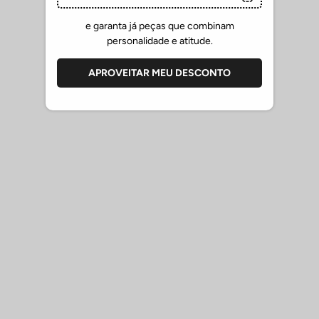
ajustada, as camisetas oferecem toque macio, ótimo caimento e
liberdade de movimento.
e garanta já peças que combinam
personalidade e atitude.
Perfeitas para momentos descontraídos, elas funcionam tanto
para produções casuais do dia a dia quanto para composições com
APROVEITAR MEU DESCONTO
atitude.
Combine com bermudas chino da Sergio K para um visual elegante
e descontraído ou, nos dias mais quentes, aposte nos shorts de
praia da marca para um look leve e moderno.
Para completar a produção, combine com a linha de bonés da
Sergio K.
Edição limitada.
-
COMBINAÇÃO: 100% ALGODÃO
CUIDADOS COM OS PRODUTOS SERGIO K.
Verifique as etiquetas de cuidado para seguir as instruções