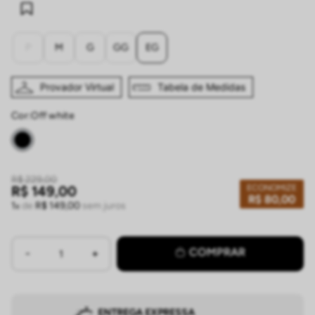
P
M
G
GG
EG
Provador Virtual
Tabela de Medidas
Cor:
off white
R$
229
,
00
ECONOMIZE
R$
149
,
00
R$
80
,
00
1
de
R$
149
,
00
sem juros
COMPRAR
ENTREGA EXPRESSA