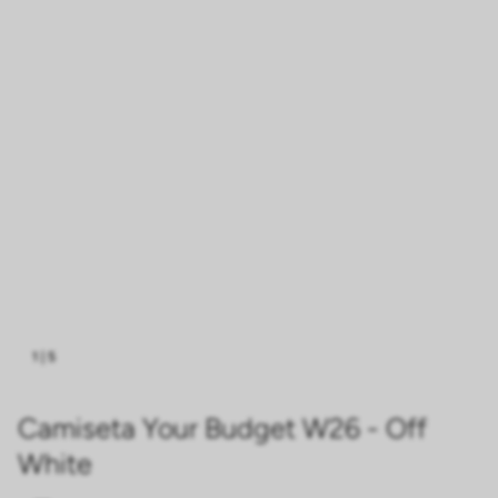
1
|
5
Camiseta Your Budget W26 - Off
White