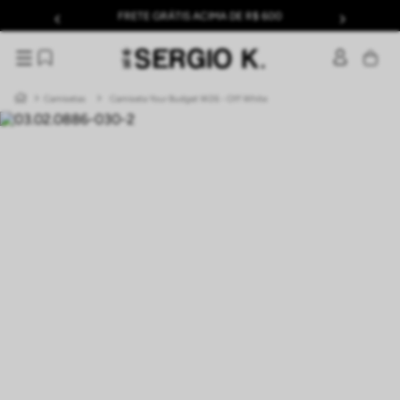
FRETE GRÁTIS ACIMA DE R$ 600
Camisetas
Camiseta Your Budget W26 - Off White