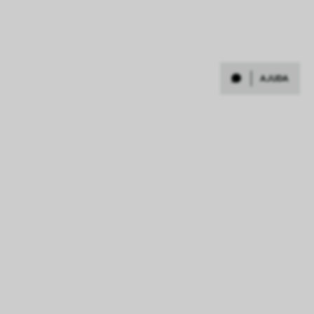
TROCAS E DEVOLUÇÕES
Na Sergio K., estamos comprometidos em garantir a sua satisfação
com cada compra. Se por algum motivo você não estiver
AJUDA
completamente satisfeito com seu produto, aceitamos trocas e
devoluções dentro de 7 dias a partir da data de entrega.
Para solicitar a troca e/ou devolução,
clique aqui
.