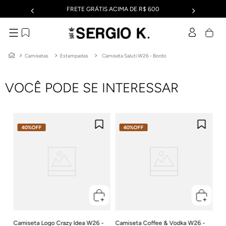
FRETE GRÁTIS ACIMA DE R$ 600
Camisetas
Estampadas
Camiseta Saluti W26 - Bordo
VOCÊ PODE SE INTERESSAR
40%
OFF
40%
OFF
Ca
Pr
R$
Em
Camiseta Logo Crazy Idea W26 -
Camiseta Coffee & Vodka W26 -