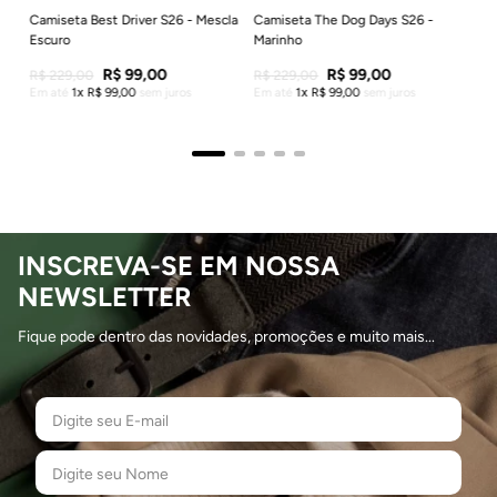
Camiseta Best Driver S26 - Mescla
Camiseta The Dog Days S26 -
Escuro
Marinho
R$
99
,
00
R$
99
,
00
R$
229
,
00
R$
229
,
00
Em até
1
R$
99
,
00
sem juros
Em até
1
R$
99
,
00
sem juros
INSCREVA-SE EM NOSSA
NEWSLETTER
Fique pode dentro das novidades, promoções e muito mais...