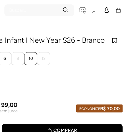
Buscar...
 Infantil New Year S26 - Branco
6
8
10
12
99
,
00
R$
70
,
00
ECONOMIZE
sem juros
COMPRAR