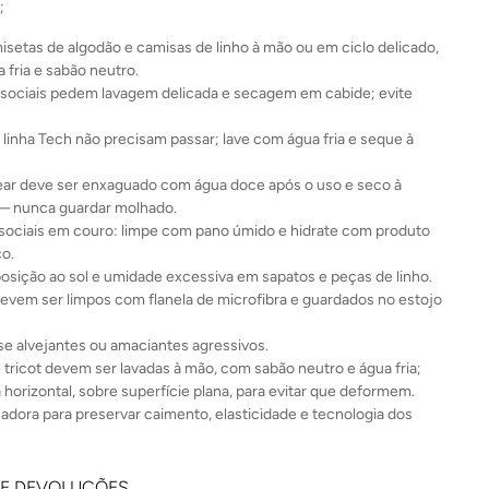
;
isetas de algodão e camisas de linho à mão ou em ciclo delicado,
 fria e sabão neutro.
sociais pedem lavagem delicada e secagem em cabide; evite
 linha Tech não precisam passar; lave com água fria e seque à
r deve ser enxaguado com água doce após o uso e seco à
— nunca guardar molhado.
sociais em couro: limpe com pano úmido e hidrate com produto
co.
posição ao sol e umidade excessiva em sapatos e peças de linho.
evem ser limpos com flanela de microfibra e guardados no estojo
e alvejantes ou amaciantes agressivos.
 tricot devem ser lavadas à mão, com sabão neutro e água fria;
 horizontal, sobre superfície plana, para evitar que deformem.
cadora para preservar caimento, elasticidade e tecnologia dos
 E DEVOLUÇÕES