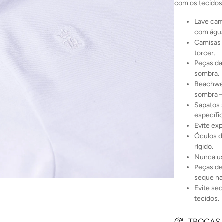
com os tecidos
Lave cam
com água
Camisas 
torcer.
Peças da
sombra.
Beachwea
sombra 
Sapatos 
específi
Evite ex
Óculos d
rígido.
Nunca us
Peças de
seque na
Evite se
tecidos.
TROCAS