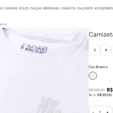
AS
CAMISAS
POLOS
CALÇAS
BERMUDAS
CASACOS
CALÇADOS
ACESSÓRIOS
ranco
Camiseta
2
4
Cor:
branco
R$
R$
169
,
00
1
de
R$
99
,
00