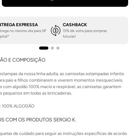
NTREGA EXPRESSA
CASHBACK
trega no mesmo dia para SP
15% de volta para compras
pital*
futuras!
ÇÃO E COMPOSIÇÃO
estampas da nossa linha adulta, as camisetas estampadas infantis
para pais e filhos combinarem e viverem momentos inesquecíveis.
 com algodão 100% macio e respirável, as camisetas garantem
os pequenos em todas as brincadeiras.
 100% ALGODÃO
S COM OS PRODUTOS SERGIO K.
iquetas de cuidado para seguir as instruções específicas de acordo