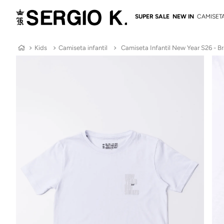
SUPER SALE
NEW IN
CAMISET
Kids
Camiseta infantil
Camiseta Infantil New Year S26 - B