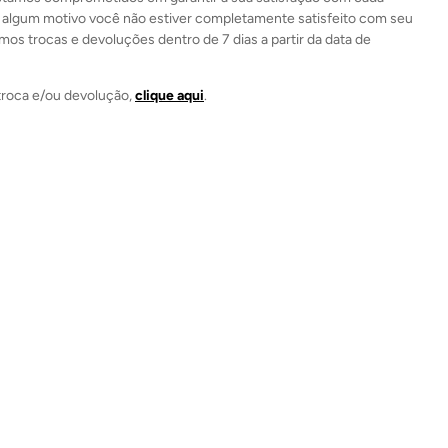
 algum motivo você não estiver completamente satisfeito com seu
mos trocas e devoluções dentro de 7 dias a partir da data de
a troca e/ou devolução,
clique aqui
.
iência com
FF
 compra