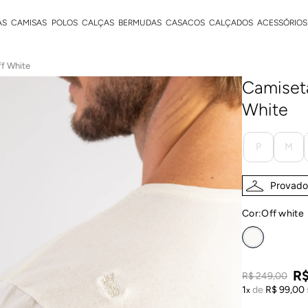
AS
CAMISAS
POLOS
CALÇAS
BERMUDAS
CASACOS
CALÇADOS
ACESSÓRIOS
ff White
Camiseta
White
P
M
Provador
Cor:
off white
R
R$
249
,
00
1
de
R$
99
,
00