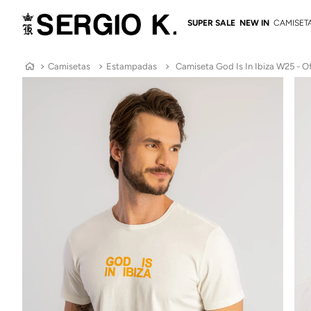
SUPER SALE
NEW IN
CAMISET
Camisetas
Estampadas
Camiseta God Is In Ibiza W25 - O