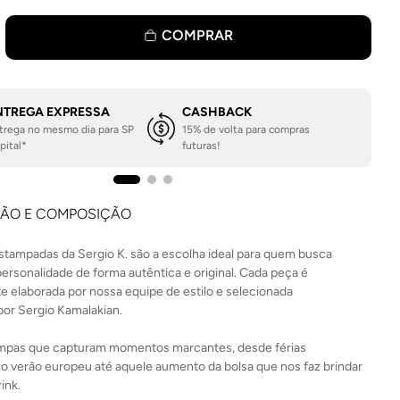
COMPRAR
NTREGA EXPRESSA
CASHBACK
trega no mesmo dia para SP
15% de volta para compras
pital*
futuras!
ÇÃO E COMPOSIÇÃO
stampadas da Sergio K. são a escolha ideal para quem busca
ersonalidade de forma autêntica e original. Cada peça é
 elaborada por nossa equipe de estilo e selecionada
or Sergio Kamalakian.
mpas que capturam momentos marcantes, desde férias
no verão europeu até aquele aumento da bolsa que nos faz brindar
ink.