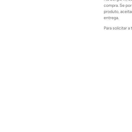
compra. Se por
produto, aceita
entrega.
Para solicitar 
Comece sua exper
10% O
na sua primeira