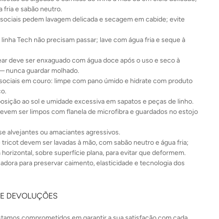
 fria e sabão neutro.
sociais pedem lavagem delicada e secagem em cabide; evite
 linha Tech não precisam passar; lave com água fria e seque à
r deve ser enxaguado com água doce após o uso e seco à
— nunca guardar molhado.
sociais em couro: limpe com pano úmido e hidrate com produto
co.
posição ao sol e umidade excessiva em sapatos e peças de linho.
evem ser limpos com flanela de microfibra e guardados no estojo
e alvejantes ou amaciantes agressivos.
 tricot devem ser lavadas à mão, com sabão neutro e água fria;
 horizontal, sobre superfície plana, para evitar que deformem.
cadora para preservar caimento, elasticidade e tecnologia dos
 E DEVOLUÇÕES
estamos comprometidos em garantir a sua satisfação com cada