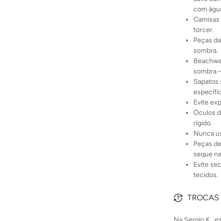
com água
Camisas 
torcer.
Peças da
sombra.
Beachwea
sombra 
Sapatos 
específi
Evite ex
Óculos d
rígido.
Nunca us
Peças de
seque na
Evite se
tecidos.
TROCAS
Na Sergio K., 