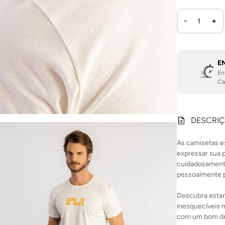
E
En
Ca
DESCRI
As camisetas e
expressar sua p
cuidadosamente
pessoalmente p
Descubra esta
inesquecíveis 
com um bom dr