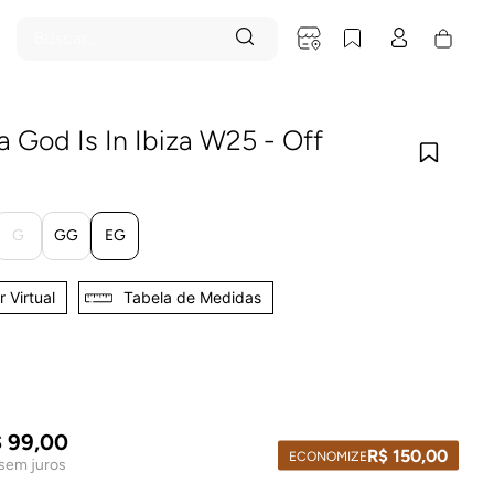
Buscar...
 God Is In Ibiza W25 - Off
G
GG
EG
 Virtual
Tabela de Medidas
$
99
,
00
R$
150
,
00
ECONOMIZE
sem juros