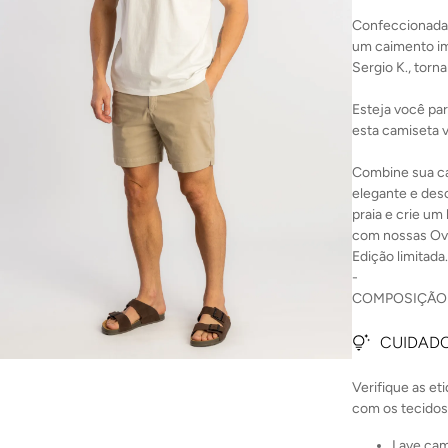
Confeccionada
um caimento im
Sergio K., tor
Esteja você pa
esta camiseta 
Combine sua c
elegante e desc
praia e crie u
com nossas Ove
Edição limitada.
-
COMPOSIÇÃO:
CUIDADO
Verifique as et
com os tecidos
Lave cam