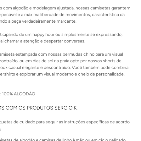
s com algodão e modelagem ajustada, nossas camisetas garantem
pecável e a máxima liberdade de movimentos, característica da
nando a peça verdadeiramente marcante.
rticipando de um happy hour ou simplesmente se expressando,
vai chamar a atenção e despertar conversas.
amiseta estampada com nossas bermudas chino para um visual
ontraído, ou em dias de sol na praia opte por nossos shorts de
m look casual elegante e descontraído. Você também pode combinar
rshirts e explorar um visual moderno e cheio de personalidade.
 100% ALGODÃO
S COM OS PRODUTOS SERGIO K.
iquetas de cuidado para seguir as instruções específicas de acordo
;
isetas de algodão e camisas de linho à mão ou em ciclo delicado,