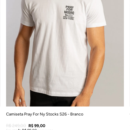
P
M
G
GG
EG
Camiseta Pray For Ny Stocks S26 - Branco
R$
249
,
00
R$
99
,
00