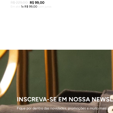
R$
229
,
00
R$
99
,
00
Em até
1
R$
99
,
00
sem juros
ADICIONAR À SACOLA
INSCREVA-SE EM NOSSA NEWSL
Fique por dentro das novidades, promoções e muito mais...