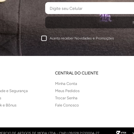
Aceito receber Novidades e Promoções
CENTRAL DO CLIENTE
Minha Conta
dade e Segurança
Meus Pedidos
s
Trocar Senha
ck e Bônus
Fale Conosco
ERCIO DE ARTIGOS DE MODA LTDA - CNPJ 09.028.217/0004-27