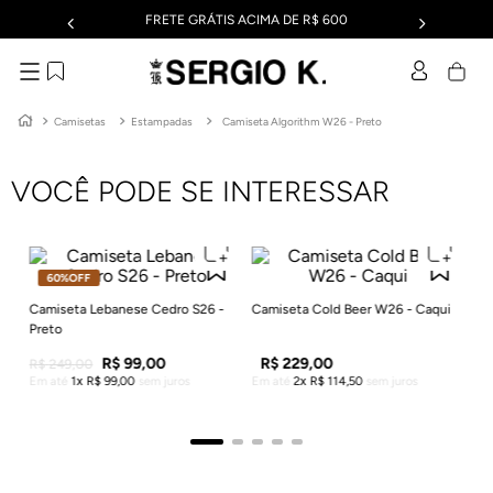
FRETE GRÁTIS ACIMA DE R$ 600
Camisetas
Estampadas
Camiseta Algorithm W26 - Preto
VOCÊ PODE SE INTERESSAR
60%
OFF
Ca
Br
R$
Em
Camiseta Lebanese Cedro S26 -
Camiseta Cold Beer W26 - Caqui