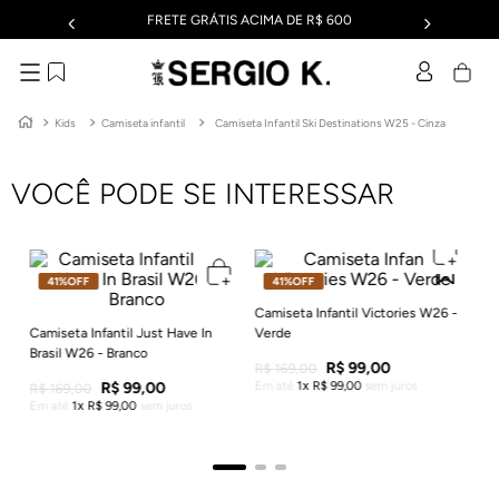
FRETE GRÁTIS ACIMA DE R$ 600
Kids
Camiseta infantil
Camiseta Infantil Ski Destinations W25 - Cinza
VOCÊ PODE SE INTERESSAR
41%
OFF
41%
OFF
25
Cam
Of
Camiseta Infantil Victories W26 -
Camiseta Infantil Just Have In
Verde
R$
Brasil W26 - Branco
Em
R$
99
,
00
R$
169
,
00
R$
99
,
00
Em até
1
R$
99
,
00
sem juros
R$
169
,
00
Em até
1
R$
99
,
00
sem juros