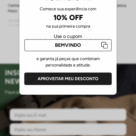
Camiseta Henley Malha S26 -
Camiseta De Algodão Gola Careca
Comece sua experiência com
Preto
W26 - Caqui
10% OFF
R$
279
,
00
R$
179
,
00
R$
398
,
00
Em até
2
R$
139
,
50
sem juros
Em até
1
R$
179
,
00
sem juros
na sua primeira compra
Use o cupom
BEMVINDO
e garanta já peças que combinam
personalidade e atitude.
INSCREVA-SE EM NOSSA
APROVEITAR MEU DESCONTO
NEWSLETTER
Fique pode dentro das novidades, promoções e muito mais...