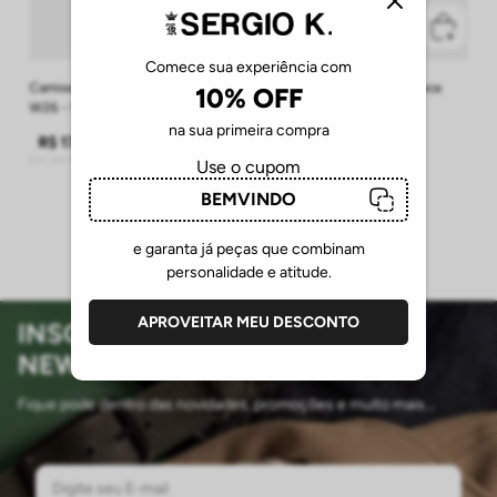
Comece sua experiência com
Camiseta De Algodão Gola Careca
Camiseta Algodão Gola Careca
10% OFF
W26 - Verde Militar
W26 - Marinho
na sua primeira compra
R$
179
,
00
R$
179
,
00
Em até
1
R$
179
,
00
sem juros
Em até
1
R$
179
,
00
sem juros
Use o cupom
BEMVINDO
e garanta já peças que combinam
personalidade e atitude.
APROVEITAR MEU DESCONTO
INSCREVA-SE EM NOSSA
NEWSLETTER
Fique pode dentro das novidades, promoções e muito mais...