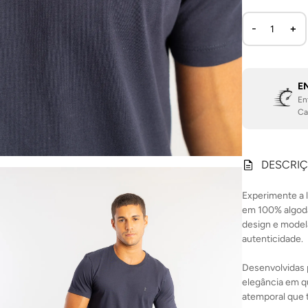
E
En
Ca
DESCRI
Experimente a 
em 100% algodão
design e modela
autenticidade.
Desenvolvidas 
elegância em q
atemporal que t