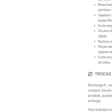
Beachwea
sombra 
Sapatos 
específi
Evite ex
Óculos d
rígido.
Nunca us
Peças de
seque na
Evite se
tecidos.
TROCAS
Na Sergio K., 
compra. Se por
produto, aceita
entrega.
Para solicitar 