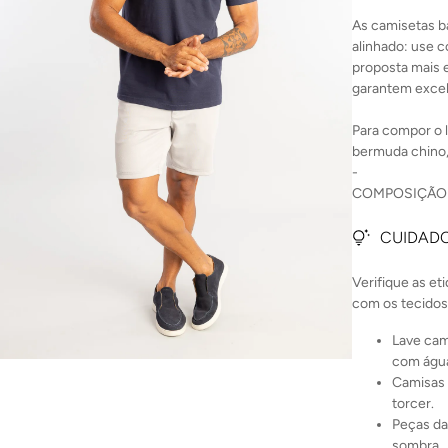
As camisetas b
alinhado: use 
proposta mais e
garantem excel
Para compor o l
bermuda chino, 
-
COMPOSIÇÃO:
CUIDADO
Verifique as et
com os tecidos
Lave cam
com água
Camisas 
torcer.
Peças da
sombra.