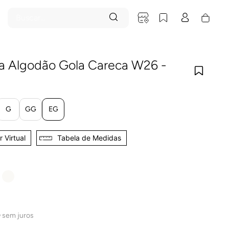
Buscar...
a Algodão Gola Careca W26 -
G
GG
EG
 Virtual
Tabela de Medidas
0
sem juros