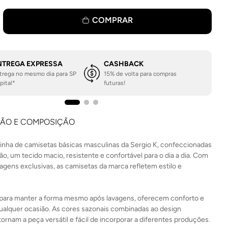
COMPRAR
NTREGA EXPRESSA
CASHBACK
trega no mesmo dia para SP
15% de volta para compras
pital*
futuras!
ÇÃO E COMPOSIÇÃO
linha de camisetas básicas masculinas da Sergio K, confeccionadas
, um tecido macio, resistente e confortável para o dia a dia. Com
gens exclusivas, as camisetas da marca refletem estilo e
para manter a forma mesmo após lavagens, oferecem conforto e
ualquer ocasião. As cores sazonais combinadas ao design
ornam a peça versátil e fácil de incorporar a diferentes produções.