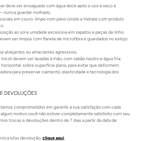
r deve ser enxaguado com água doce após o uso e seco à
— nunca guardar molhado.
sociais em couro: limpe com pano úmido e hidrate com produto
co.
posição ao sol e umidade excessiva em sapatos e peças de linho.
evem ser limpos com flanela de microfibra e guardados no estojo
e alvejantes ou amaciantes agressivos.
 tricot devem ser lavadas à mão, com sabão neutro e água fria;
 horizontal, sobre superfície plana, para evitar que deformem.
cadora para preservar caimento, elasticidade e tecnologia dos
 E DEVOLUÇÕES
estamos comprometidos em garantir a sua satisfação com cada
 algum motivo você não estiver completamente satisfeito com seu
mos trocas e devoluções dentro de 7 dias a partir da data de
a troca e/ou devolução,
clique aqui
.