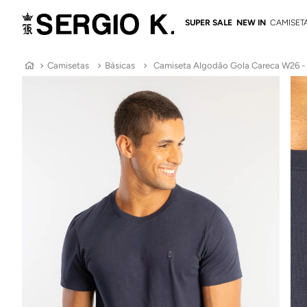
SUPER SALE
NEW IN
CAMISET
Camisetas
Básicas
Camiseta Algodão Gola Careca W26 -