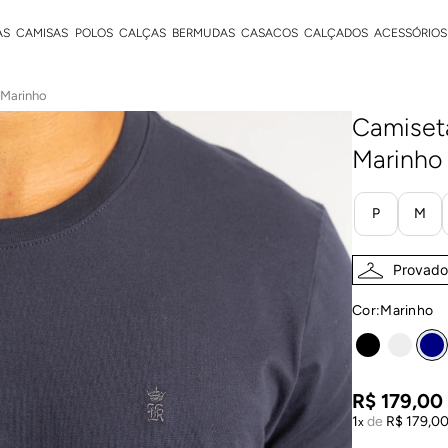
AS
CAMISAS
POLOS
CALÇAS
BERMUDAS
CASACOS
CALÇADOS
ACESSÓRIOS
 Marinho
Camiset
Marinho
P
M
Provador
Cor:
marinho
R$
179
,
00
1
de
R$
179
,
0