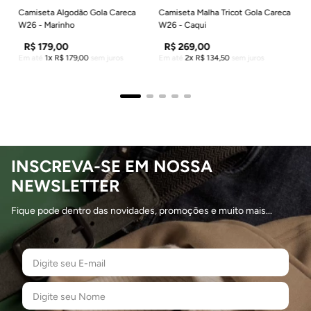
Camiseta Algodão Gola Careca
Camiseta Malha Tricot Gola Careca
W26 - Marinho
W26 - Caqui
R$
179
,
00
R$
269
,
00
Em até
1
R$
179
,
00
sem juros
Em até
2
R$
134
,
50
sem juros
INSCREVA-SE EM NOSSA
NEWSLETTER
Fique pode dentro das novidades, promoções e muito mais...