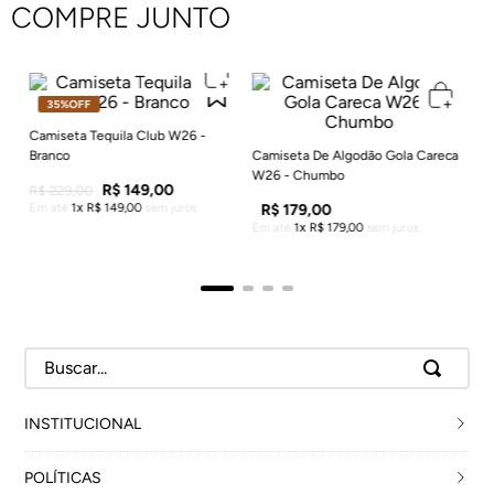
Branco
W26 - Chumbo
R$
149
,
00
R$
179
,
00
R$
229
,
00
Em até
1
R$
149
,
00
sem juros
Em até
1
R$
179
,
00
sem juros
COMPRE JUNTO
35%
OFF
ul
Ca
Em