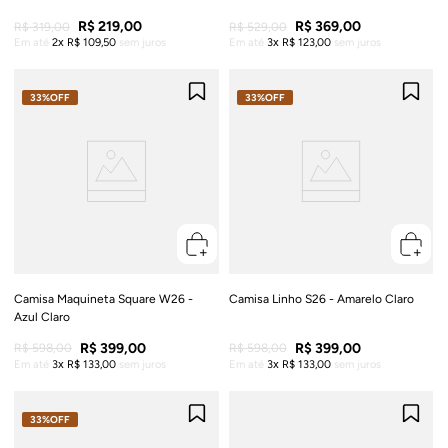
R$
219
,
00
R$
369
,
00
R$
319
,
00
R$
529
,
00
Em até
2
R$
109
,
50
sem juros
Em até
3
R$
123
,
00
sem juros
33%
OFF
33%
OFF
Camisa Maquineta Square W26 -
Camisa Linho S26 - Amarelo Claro
Azul Claro
R$
399
,
00
R$
399
,
00
R$
598
,
00
R$
598
,
00
Em até
3
R$
133
,
00
sem juros
Em até
3
R$
133
,
00
sem juros
33%
OFF