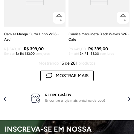
Camisa Manga Curta Linho W26 -
Camisa Maquineta Black Waves S26 -
Azul
Cafe
R$
399
,
00
R$
399
,
00
R$
549
,
00
R$
649
,
00
Em até
3
R$
133
,
00
sem juros
Em até
3
R$
133
,
00
sem juros
Mostrando
16 de 281
MOSTRAR MAIS
RETIRE GRÁTIS
Encontre a loja mais próxima de você
INSCREVA-SE EM NOSSA