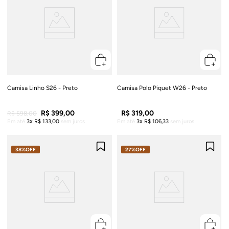
Camisa Linho S26 - Preto
Camisa Polo Piquet W26 - Preto
R$
399
,
00
R$
319
,
00
R$
598
,
00
Em até
3
R$
133
,
00
sem juros
Em até
3
R$
106
,
33
sem juros
38%
OFF
27%
OFF