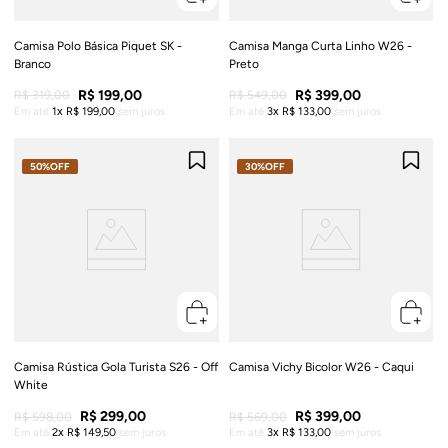
Camisa Polo Básica Piquet SK -
Camisa Manga Curta Linho W26 -
Branco
Preto
R$
199
,
00
R$
399
,
00
R$
319
,
00
R$
549
,
00
Em até
1
R$
199
,
00
sem juros
Em até
3
R$
133
,
00
sem juros
50%
OFF
30%
OFF
Camisa Rústica Gola Turista S26 - Off
Camisa Vichy Bicolor W26 - Caqui
White
R$
299
,
00
R$
399
,
00
R$
598
,
00
R$
569
,
00
Em até
2
R$
149
,
50
sem juros
Em até
3
R$
133
,
00
sem juros