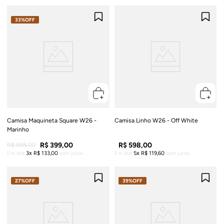
33%
OFF
Camisa Maquineta Square W26 -
Camisa Linho W26 - Off White
Marinho
R$
399
,
00
R$
598
,
00
R$
598
,
00
Em até
3
R$
133
,
00
sem juros
Em até
5
R$
119
,
60
sem juros
27%
OFF
39%
OFF