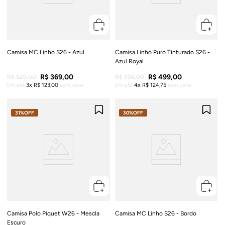
Camisa MC Linho S26 - Azul
Camisa Linho Puro Tinturado S26 -
Azul Royal
R$
369
,
00
R$
499
,
00
R$
529
,
00
R$
998
,
00
Em até
3
R$
123
,
00
sem juros
Em até
4
R$
124
,
75
sem juros
31%
OFF
30%
OFF
Camisa Polo Piquet W26 - Mescla
Camisa MC Linho S26 - Bordo
Escuro