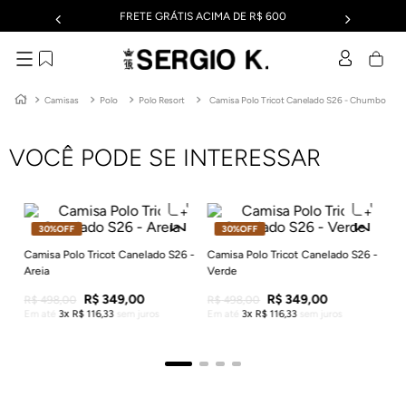
FRETE GRÁTIS ACIMA DE R$ 600
Camisas
Polo
Polo Resort
Camisa Polo Tricot Canelado S26 - Chumbo
VOCÊ PODE SE INTERESSAR
30%
OFF
30%
OFF
6 -
Ca
W2
Em
Camisa Polo Tricot Canelado S26 -
Camisa Polo Tricot Canelado S26 -