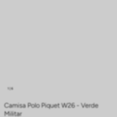
1
|
6
Camisa Polo Piquet W26 - Verde
Militar