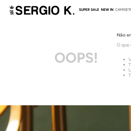
SUPER SALE
NEW IN
CAMISET
Não en
O que 
OOPS!
V
T
U
T