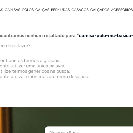
AS
CAMISAS
POLOS
CALÇAS
BERMUDAS
CASACOS
CALÇADOS
ACESSÓRIOS
contramos nenhum resultado para "
camisa-polo-mc-basica
eu devo fazer?
erifique os termos digitados.
ente utilizar uma única palavra.
tilize termos genéricos na busca.
ente utilizar sinônimos do termo desejado.