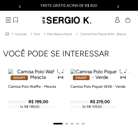
FRETE GRÁTIS ACIMA DE R$ 600
Camisas
Polo
Polo Básica Piquet
Camisa Polo Piquet W26 - Branco
VOCÊ PODE SE INTERESSAR
50%
OFF
31%
OFF
Ca
Em
Camisa Polo Waffle - Mescla
Camisa Polo Piquet W26 - Verde