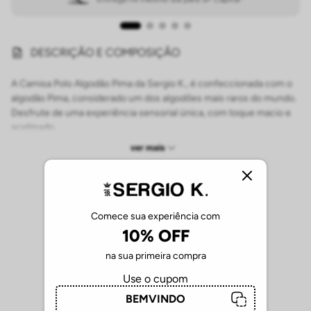
DESCRIÇÃO E COMPOSIÇÃO
A Camisa Polo Algodão Pima da Sergio K., é confeccionada com o
algodão Pima, considerado um dos algodões mais raros do mundo.
Desfrute de uma experiência sensorial única, com toque macio e
acetinado.
ver mais
O fio extralongo e a fibra extrafina do algodão Pima conferem à
Camisa Polo durabilidade superior, mesmo após lavagens
frequentes, além de proporcionar um toque de maciez e suavidade
à pele, trazendo frescor e alta respirabilidade, que garante
conforto durante todo o dia, mesmo em climas quentes.
Comece sua experiência com
10% OFF
A modelagem ajustada valoriza o corpo e garante um visual
na sua primeira compra
moderno e elegante. O logo Sergio K. bordado no peito adiciona
um toque de sofisticação à peça.
Use o cupom
BEMVINDO