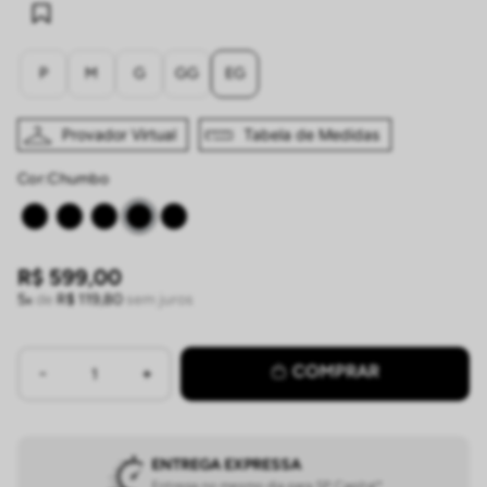
P
M
G
GG
EG
Provador Virtual
Tabela de Medidas
Cor:
chumbo
R$
599
,
00
5
de
R$
119
,
80
sem juros
COMPRAR
ENTREGA EXPRESSA
Entrega no mesmo dia para SP Capital*