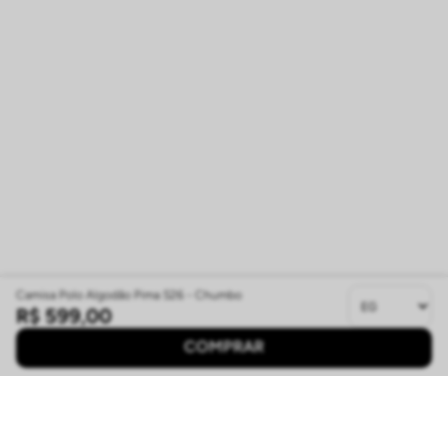
Camisa Polo Algodão Pima S26 - Chumbo
R$
599
,
00
COMPRAR