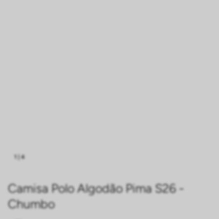
1
|
4
Camisa Polo Algodão Pima S26 -
Chumbo