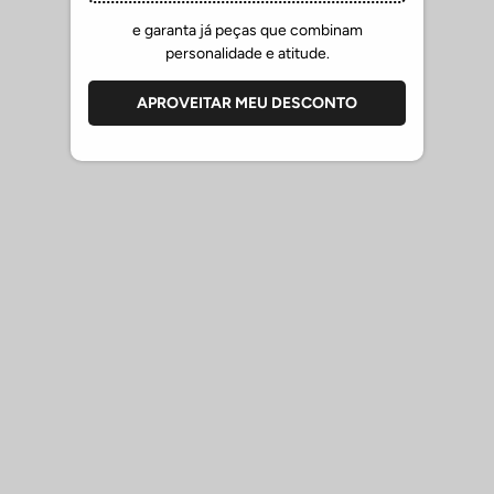
Combine a Camisa Polo com jeans e tênis para um visual
e garanta já peças que combinam
descontraído e com calça chino e para um visual versátil.
personalidade e atitude.
-
COMPOSIÇÃO: 94%ALGODÃO 6%ELASTANO
APROVEITAR MEU DESCONTO
CUIDADOS COM OS PRODUTOS SERGIO K.
Verifique as etiquetas de cuidado para seguir as instruções
específicas de acordo com os tecidos;
Lave camisetas de algodão e camisas de linho à mão ou em
ciclo delicado, com água fria e sabão neutro.
Camisas sociais pedem lavagem delicada e secagem em
cabide; evite torcer.
Peças da linha Tech não precisam passar; lave com água fria
e seque à sombra.
Beachwear deve ser enxaguado com água doce após o uso
e seco à sombra — nunca guardar molhado.
Sapatos sociais em couro: limpe com pano úmido e hidrate
com produto específico.
Evite exposição ao sol e umidade excessiva em sapatos e