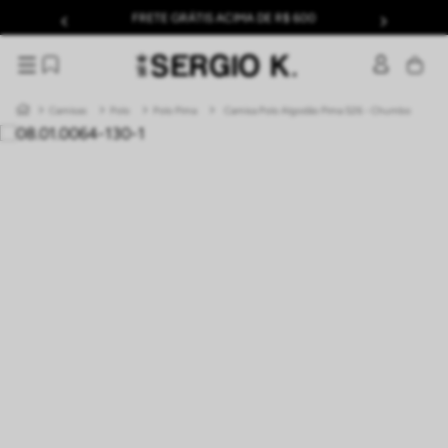
FRETE GRÁTIS ACIMA DE R$ 600
Camisas
Polo
Polo Pima
Camisa Polo Algodão Pima S26 - Chumbo