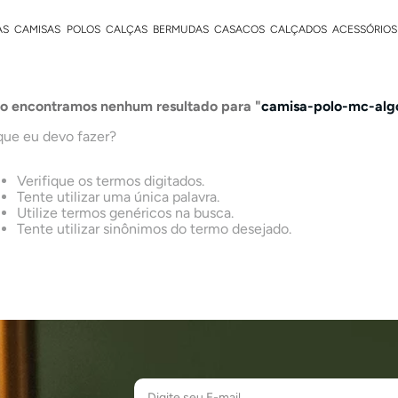
AS
CAMISAS
POLOS
CALÇAS
BERMUDAS
CASACOS
CALÇADOS
ACESSÓRIOS
o encontramos nenhum resultado para "
camisa-polo-mc-al
que eu devo fazer?
Verifique os termos digitados.
Tente utilizar uma única palavra.
Utilize termos genéricos na busca.
Tente utilizar sinônimos do termo desejado.