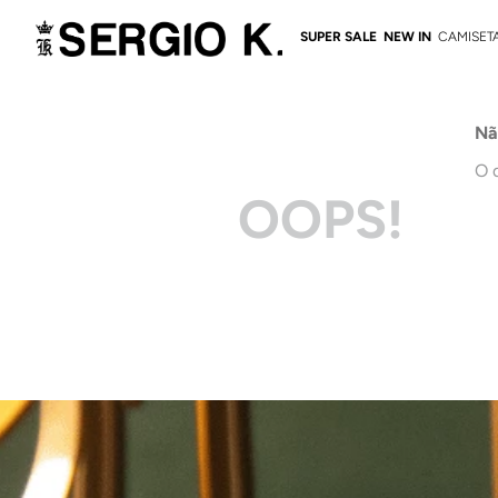
SUPER SALE
NEW IN
CAMISET
Nã
O 
OOPS!