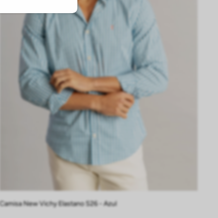
P
M
G
GG
EG
Camisa New Vichy Elastano S26 - Azul