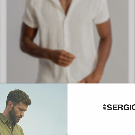
P
M
G
GG
EG
Camisa Rústica Gola Turista S26 - Off White
R$
598
,
00
R$
299
,
00