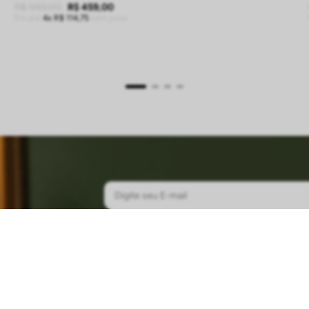
R$
569
,
00
R$
459
,
00
Em até
4
R$
114
,
75
sem juros
ADICIONAR À SACOLA
ETTER