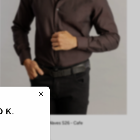
P
M
G
GG
EG
Camisa Maquineta Black Waves S26 - Cafe
R$
649
,
00
R$
399
,
00