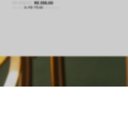
R$
498
,
00
R$
359
,
00
Em até
3
R$
119
,
66
sem juros
ADICIONAR À SACOLA
INSCREVA-SE EM NOSSA NEWSL
Fique por dentro das novidades, promoções e muito mais...