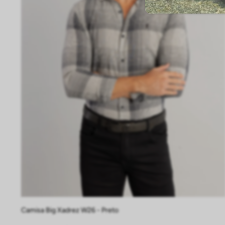
P
M
G
GG
EG
Camisa Big Xadrez W26 - Preto