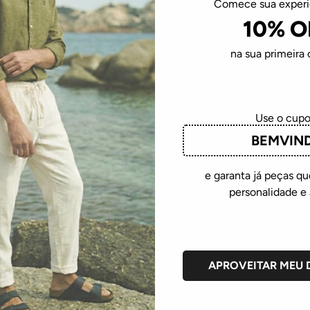
Em até
2
R$
149
,
50
sem juros
Comece sua exper
10% O
ADICIONAR À SACOLA
na sua primeira
Use o cup
BEMVIN
e garanta já peças 
19%
OFF
personalidade e 
APROVEITAR MEU