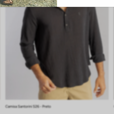
P
M
G
GG
EG
Camisa Santorini S26 - Preto