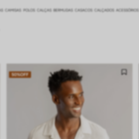
AS
CAMISAS
POLOS
CALÇAS
BERMUDAS
CASACOS
CALÇADOS
ACESSÓRIOS
50%
OFF