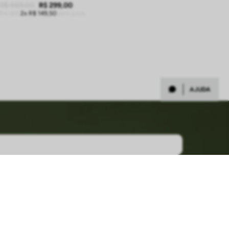
R$
569
,
00
R$
299
,
00
Em até
2
R$
149
,
50
sem juros
ADICIONAR À SACOLA
AJUDA