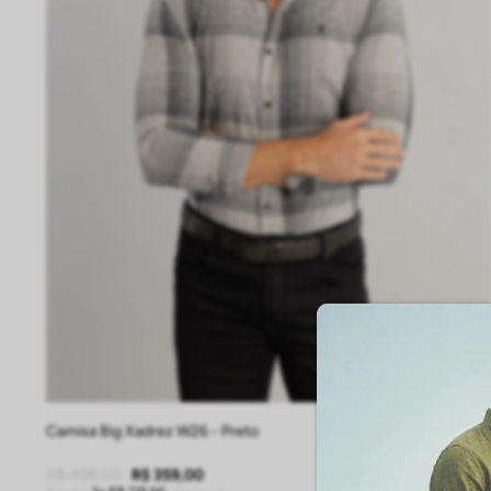
P
M
G
GG
EG
Camisa Big Xadrez W26 - Preto
R$
498
,
00
R$
359
,
00