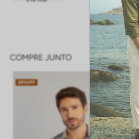
Em até
3
R$
119
,
66
sem juros
ADICIONAR À SACOLA
COMPRE JUNTO
28%
OFF