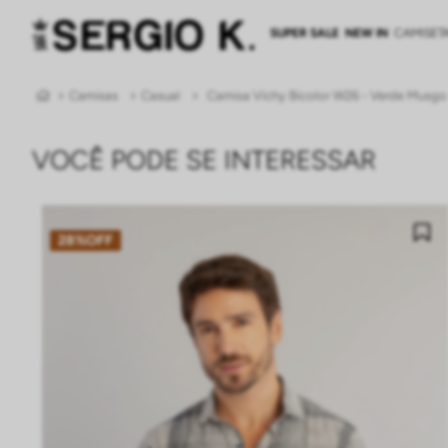
SUPER SALE
NEW IN
CAMISET
Camisas
Casual
Camisa Vichy Bicolor W26 - Verde Musgo
VOCÊ PODE SE INTERESSAR
28%
OFF