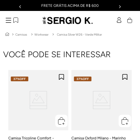
FRETE GRÁTIS ACIMA DE R$ 600
Camisas
Workwear
Camisa Silver W26 - Verde Militar
VOCÊ PODE SE INTERESSAR
37%
OFF
37%
OFF
Cam
Ver
R$
Em
Camisa Tricoline Comfort -
Camisa Oxford Milano - Marinho