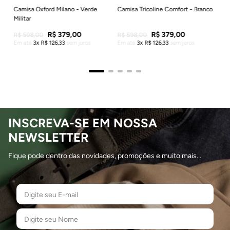
Camisa Oxford Milano - Verde
Camisa Tricoline Comfort - Branco
Militar
R$
379
,
00
R$
379
,
00
R$
598
,
00
R$
598
,
00
Em até
3
R$
126
,
33
sem juros
Em até
3
R$
126
,
33
sem juros
INSCREVA-SE EM NOSSA
NEWSLETTER
Fique pode dentro das novidades, promoções e muito mais...