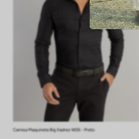
P
M
G
GG
EG
Camisa Maquineta Big Xadrez W26 - Preto