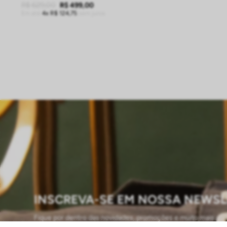
R$
629
,
00
R$
499
,
00
Em até
4
R$
124
,
75
sem juros
ADICIONAR À SACOLA
INSCREVA-SE EM NOSSA NEWSL
Fique por dentro das novidades, promoções e muito mais...