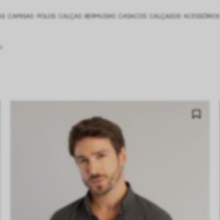
AS
CAMISAS
POLOS
CALÇAS
BERMUDAS
CASACOS
CALÇADOS
ACESSÓRIOS
o