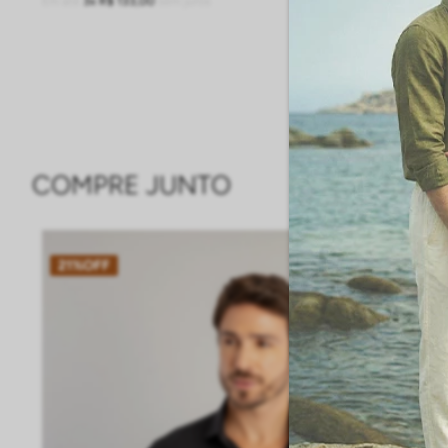
Em até
3
R$
133
,
00
sem juros
ADICIONAR À SACOLA
COMPRE JUNTO
21%
OFF