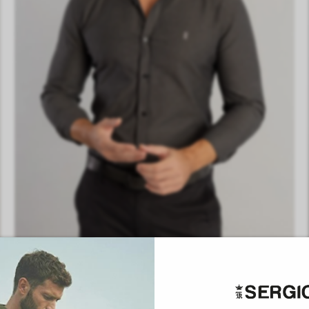
P
M
G
GG
EG
Camisa Oxford Button Dowm W26 - Off Black
R$
549
,
00