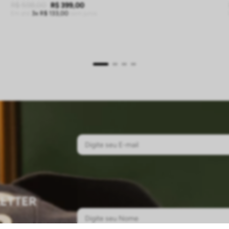
R$
598
,
00
R$
399
,
00
Em até
3
R$
133
,
00
sem juros
ADICIONAR À SACOLA
ETTER