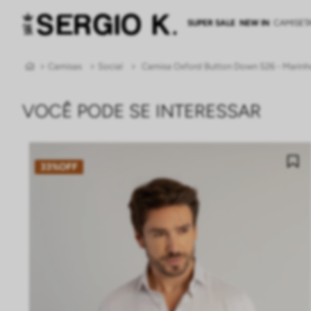
SUPER SALE
NEW IN
CAMISET
Camisas
Social
Camisa Oxford Button Down S26 - Marinh
VOCÊ PODE SE INTERESSAR
33%
OFF