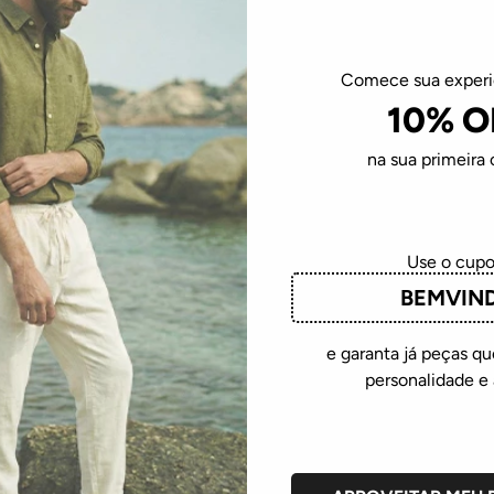
Em até
5
R$
109
,
80
sem juros
ADICIONAR À SACOLA
Comece sua exper
10% O
na sua primeira
Use o cup
33%
OFF
BEMVIN
e garanta já peças 
personalidade e 