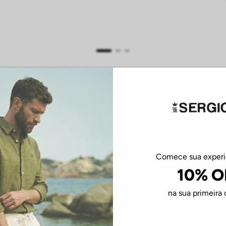
30%
OFF
Comece sua exper
10% O
na sua primeira