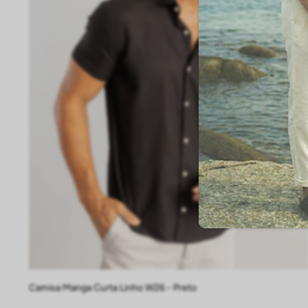
P
M
G
GG
EG
Camisa Manga Curta Linho W26 - Preto