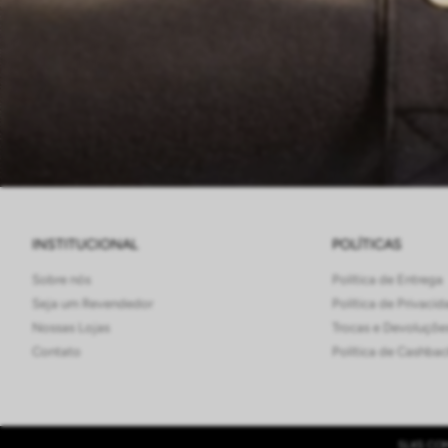
INSTITUCIONAL
POLÍTICAS
Sobre nós
Política de Entrega
Seja um Revendedor
Política de Privaci
Nossas Lojas
Trocas e Devoluçõe
Contato
Política de Cashba
SLKS COM