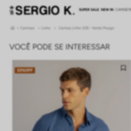
SUPER SALE
NEW IN
CAMISET
Camisas
Linho
Camisa Linho S26 - Verde Musgo
VOCÊ PODE SE INTERESSAR
33%
OFF