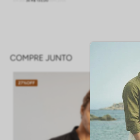
Em até
3
R$
133
,
00
sem juros
ADICIONAR À SACOLA
COMPRE JUNTO
27%
OFF