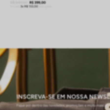
R$
549
,
00
R$
399
,
00
Em até
3
R$
133
,
00
sem juros
ADICIONAR À SACOLA
INSCREVA-SE EM NOSSA NEWSL
Fique por dentro das novidades, promoções e muito mais...