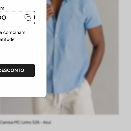
om
DO
que combinam
atitude.
 DESCONTO
P
M
G
GG
EG
Camisa MC Linho S26 - Azul