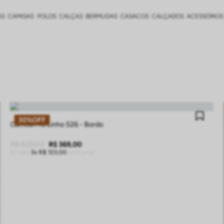
AS
CAMISAS
POLOS
CALÇAS
BERMUDAS
CASACOS
CALÇADOS
ACESSÓRIOS
P
M
G
GG
EG
30%
OFF
Camisa MC Linho S26 - Bordo
R$
529
,
00
R$
369
,
00
Em até
3
R$
123
,
00
sem juros
ADICIONAR À SACOLA