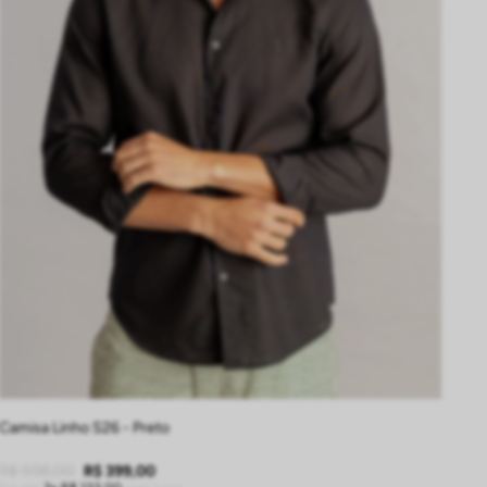
P
M
G
GG
EG
Camisa Linho S26 - Preto
R$
598
,
00
R$
399
,
00