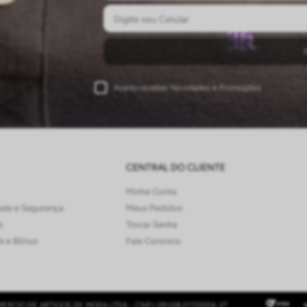
Aceito receber Novidades e Promoções
CENTRAL DO CLIENTE
Minha Conta
dade e Segurança
Meus Pedidos
s
Trocar Senha
ck e Bônus
Fale Conosco
ERCIO DE ARTIGOS DE MODA LTDA - CNPJ 09.028.217/0004-27