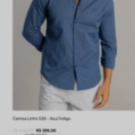
P
M
G
GG
EG
Camisa Linho S26 - Azul Índigo
R$
598
,
00
R$
399
,
00