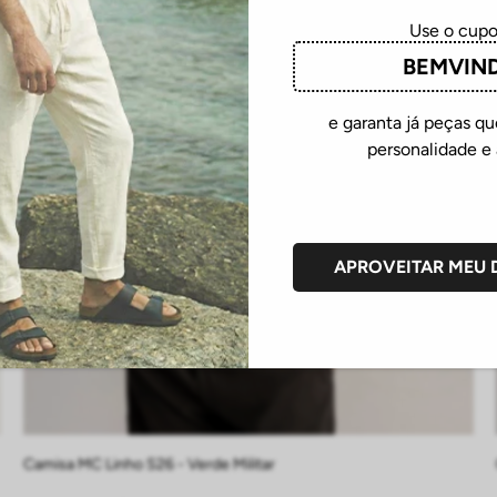
Use o cup
BEMVIN
e garanta já peças 
personalidade e 
APROVEITAR MEU
P
M
G
GG
EG
Camisa MC Linho S26 - Verde Militar