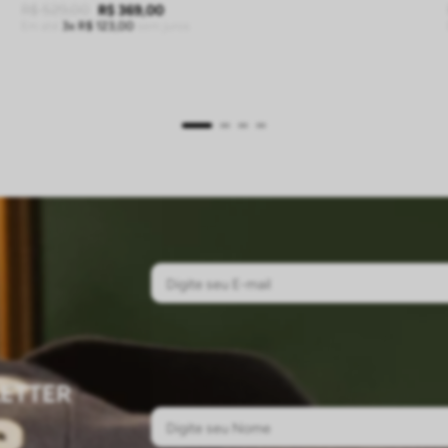
R$
529
,
00
R$
369
,
00
Em até
3
R$
123
,
00
sem juros
ADICIONAR À SACOLA
ETTER