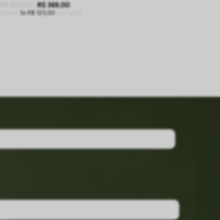
R$
529
,
00
R$
369
,
00
Em até
3
R$
123
,
00
sem juros
ADICIONAR À SACOLA