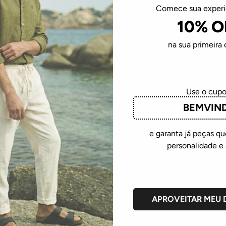
Comece sua exper
10% O
na sua primeira
Use o cup
BEMVIN
e garanta já peças 
personalidade e 
APROVEITAR MEU