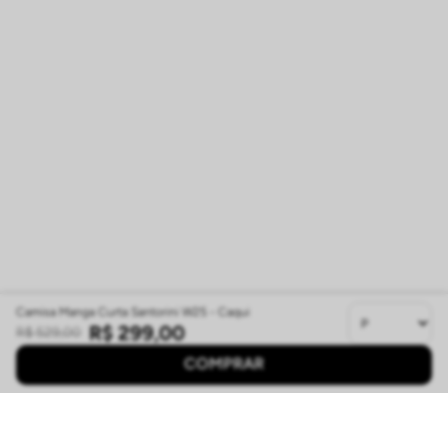
Camisa Manga Curta Santorini W25 - Caqui
R$
299
,
00
R$
529
,
00
COMPRAR