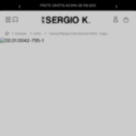
FRETE GRÁTIS ACIMA DE R$ 600
Camisas
Linho
Camisa Manga Curta Santorini W25 - Caqui