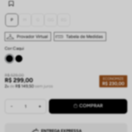
P
M
G
GG
EG
Provador Virtual
Tabela de Medidas
Cor:
caqui
R$
529
,
00
ECONOMIZE
R$
299
,
00
R$
230
,
00
2
de
R$
149
,
50
sem juros
COMPRAR
ENTREGA EXPRESSA