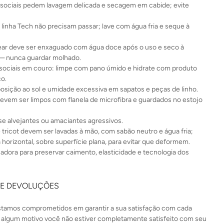
sociais pedem lavagem delicada e secagem em cabide; evite
 linha Tech não precisam passar; lave com água fria e seque à
r deve ser enxaguado com água doce após o uso e seco à
— nunca guardar molhado.
sociais em couro: limpe com pano úmido e hidrate com produto
co.
posição ao sol e umidade excessiva em sapatos e peças de linho.
evem ser limpos com flanela de microfibra e guardados no estojo
e alvejantes ou amaciantes agressivos.
 tricot devem ser lavadas à mão, com sabão neutro e água fria;
 horizontal, sobre superfície plana, para evitar que deformem.
cadora para preservar caimento, elasticidade e tecnologia dos
 E DEVOLUÇÕES
estamos comprometidos em garantir a sua satisfação com cada
 algum motivo você não estiver completamente satisfeito com seu