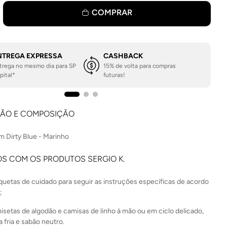
COMPRAR
NTREGA EXPRESSA
CASHBACK
trega no mesmo dia para SP
15% de volta para compras
pital*
futuras!
ÇÃO E COMPOSIÇÃO
m Dirty Blue - Marinho
S COM OS PRODUTOS SERGIO K.
iquetas de cuidado para seguir as instruções específicas de acordo
;
isetas de algodão e camisas de linho à mão ou em ciclo delicado,
 fria e sabão neutro.