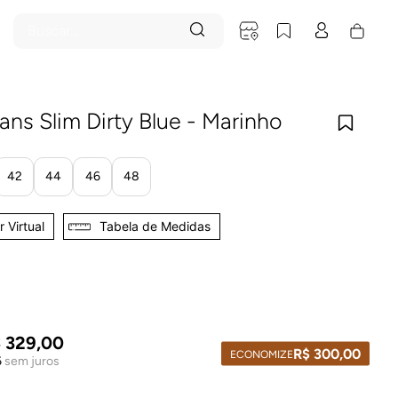
Buscar...
ans Slim Dirty Blue - Marinho
42
44
46
48
 Virtual
Tabela de Medidas
$
329
,
00
R$
300
,
00
ECONOMIZE
6
sem juros