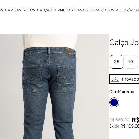
AS
CAMISAS
POLOS
CALÇAS
BERMUDAS
CASACOS
CALÇADOS
ACESSÓRIOS
Calça Je
38
40
Provador
Cor:
marinho
R
R$
629
,
00
3
de
R$
109
,
6