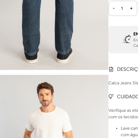
E
En
Ca
DESCRI
Calca Jeans Sli
CUIDADO
Verifique as et
com os tecidos
Lave cam
com água