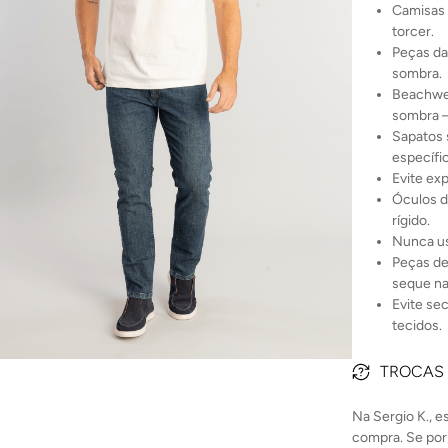
Camisas 
torcer.
Peças da
sombra.
Beachwea
sombra 
Sapatos 
específi
Evite ex
Óculos d
rígido.
Nunca us
Peças de
seque na
Evite se
tecidos.
TROCAS
Na Sergio K., 
compra. Se por