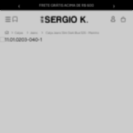
FRETE GRÁTIS ACIMA DE R$ 600
Calças
Jeans
Calça Jeans Slim Dark Blue S26 - Marinho