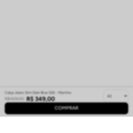
Calça Jeans Slim Dark Blue S26 - Marinho
R$
349
,
00
R$
629
,
00
COMPRAR