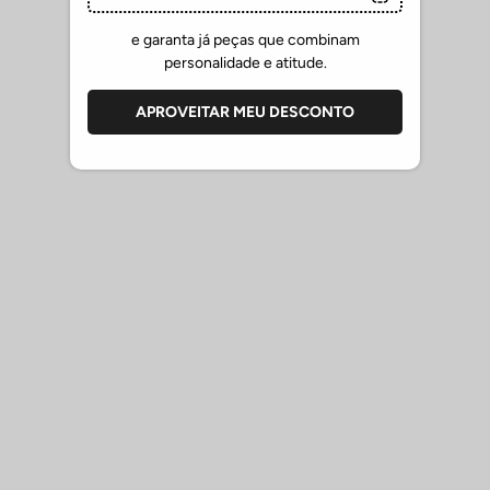
atenção aos detalhes e o cuidado na fabricação de cada peça.
e garanta já peças que combinam
Os jeans Sergio K. são ideais para homens que valorizam tanto o
personalidade e atitude.
estilo quanto o conforto em suas roupas, proporcionando um look
moderno e distinto para diversas ocasiões.
APROVEITAR MEU DESCONTO
-
COMPOSIÇÃO: 99% ALGODÃO 1% ELASTANO
CUIDADOS COM OS PRODUTOS SERGIO K.
Verifique as etiquetas de cuidado para seguir as instruções
específicas de acordo com os tecidos;
Lave camisetas de algodão e camisas de linho à mão ou em
ciclo delicado, com água fria e sabão neutro.
Camisas sociais pedem lavagem delicada e secagem em
cabide; evite torcer.
Peças da linha Tech não precisam passar; lave com água fria
e seque à sombra.
Beachwear deve ser enxaguado com água doce após o uso
e seco à sombra — nunca guardar molhado.
Sapatos sociais em couro: limpe com pano úmido e hidrate