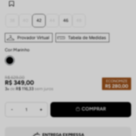
38
40
42
44
46
48
Provador Virtual
Tabela de Medidas
Cor:
marinho
R$
629
,
00
ECONOMIZE
R$
349
,
00
R$
280
,
00
3
de
R$
116
,
33
sem juros
COMPRAR
ENTREGA EXPRESSA