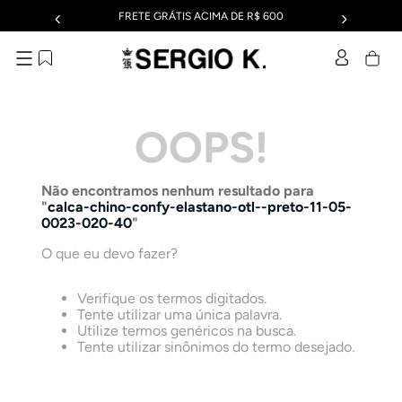
FRETE GRÁTIS ACIMA DE R$ 600
OOPS!
Não encontramos nenhum resultado para
"
calca-chino-confy-elastano-otl--preto-11-05-
0023-020-40
"
O que eu devo fazer?
Verifique os termos digitados.
Tente utilizar uma única palavra.
Utilize termos genéricos na busca.
Tente utilizar sinônimos do termo desejado.