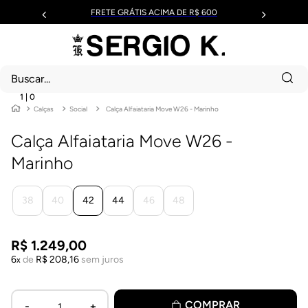
FRETE GRÁTIS ACIMA DE R$ 600
1
|
0
Calças
Social
Calça Alfaiataria Move W26 - Marinho
Calça Alfaiataria Move W26 -
Marinho
38
40
42
44
46
48
R$
1
.
249
,
00
6
de
R$
208
,
16
sem juros
COMPRAR