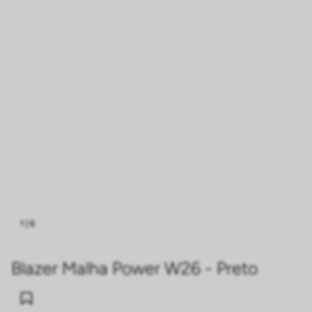
1
|
6
Blazer Malha Power W26 - Preto