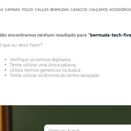
AS
CAMISAS
POLOS
CALÇAS
BERMUDAS
CASACOS
CALÇADOS
ACESSÓRIOS
Não encontramos nenhum resultado para "
bermuda-tech-five
O que eu devo fazer?
Verifique os termos digitados.
Tente utilizar uma única palavra.
Utilize termos genéricos na busca.
Tente utilizar sinônimos do termo desejado.