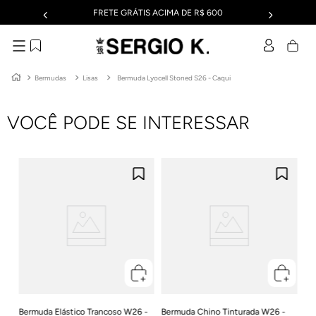
FRETE GRÁTIS ACIMA DE R$ 600
Bermudas
Lisas
Bermuda Lyocell Stoned S26 - Caqui
VOCÊ PODE SE INTERESSAR
W24
Be
- 
R$
Em
Bermuda Elástico Trancoso W26 -
Bermuda Chino Tinturada W26 -