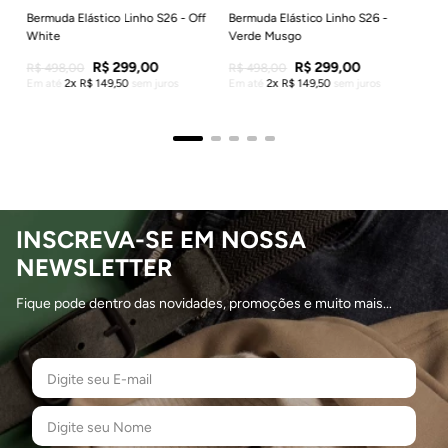
Bermuda Elástico Linho S26 - Off
Bermuda Elástico Linho S26 -
White
Verde Musgo
R$
299
,
00
R$
299
,
00
R$
498
,
00
R$
498
,
00
Em até
2
R$
149
,
50
sem juros
Em até
2
R$
149
,
50
sem juros
INSCREVA-SE EM NOSSA
NEWSLETTER
Fique pode dentro das novidades, promoções e muito mais...