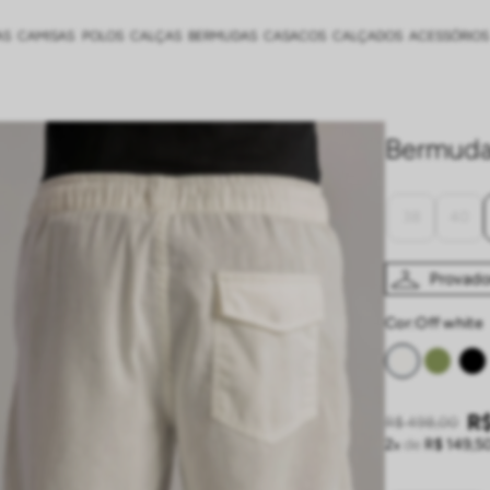
AS
CAMISAS
POLOS
CALÇAS
BERMUDAS
CASACOS
CALÇADOS
ACESSÓRIOS
Bermuda 
38
40
Provador
Cor:
off white
R
R$
498
,
00
2
de
R$
149
,
5