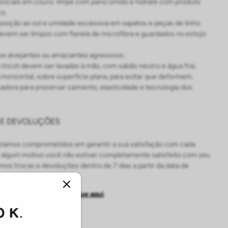
sociais em couro: limpe com pano úmido e hidrate com produto
co.
posição ao sol e umidade excessiva em sapatos e peças de linho.
evem ser limpos com flanela de microfibra e guardados no estojo
e alvejantes ou amaciantes agressivos.
 tricot devem ser lavadas à mão, com sabão neutro e água fria;
 horizontal, sobre superfície plana, para evitar que deformem.
cadora para preservar caimento, elasticidade e tecnologia dos
 E DEVOLUÇÕES
estamos comprometidos em garantir a sua satisfação com cada
 algum motivo você não estiver completamente satisfeito com seu
mos trocas e devoluções dentro de 7 dias a partir da data de
a troca e/ou devolução,
clique aqui
.