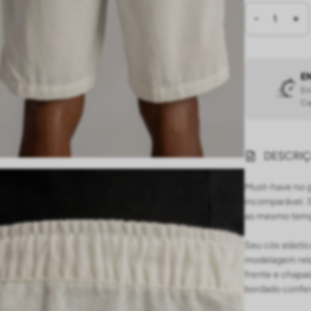
E
En
Ca
DESCRI
Must-have no g
incomparável. S
ao mesmo tem
Seu cós elástic
modelagem rela
frente e chapad
bordado confer