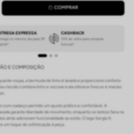
COMPRAR
NTREGA EXPRESSA
CASHBACK
trega no mesmo dia para SP
15% de volta para compras
pital*
futuras!
ÇÃO E COMPOSIÇÃO
uarda-roupa, a bermuda de linho é lavada e proporciona conforto
eu tecido combina linho e viscose e ela oferece frescor e maciez
po.
o com cadarço permite um ajuste prático e confortável. A
xada garante liberdade de movimento, enquanto os bolsos faca na
os atrás adicionam funcionalidade ao estilo. O logo Sergio K.
e um toque de sofisticação à peça.