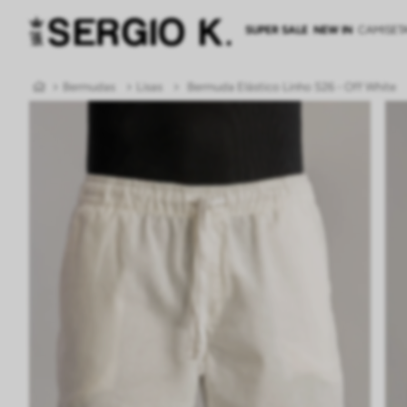
SUPER SALE
NEW IN
CAMISET
Bermudas
Lisas
Bermuda Elástico Linho S26 - Off White