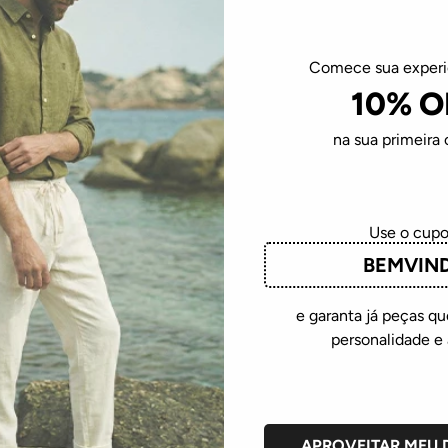
Comece sua exper
10% O
na sua primeira
Use o cup
BEMVIN
e garanta já peças 
personalidade e 
APROVEITAR MEU