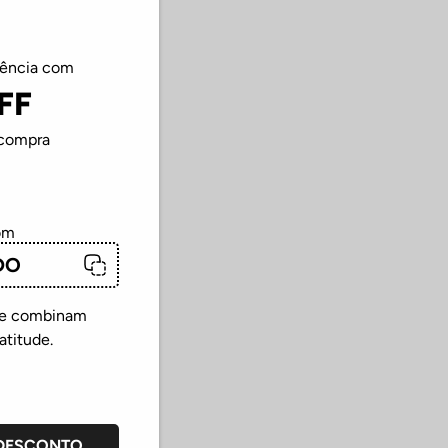
iência com
FF
 compra
om
DO
que combinam
atitude.
 DESCONTO