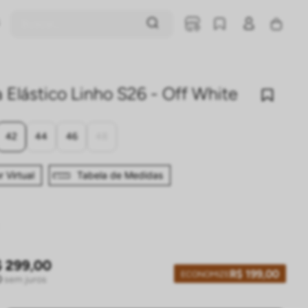
Buscar...
Elástico Linho S26 - Off White
42
44
46
48
 Virtual
Tabela de Medidas
$
299
,
00
R$
199
,
00
ECONOMIZE
0
sem juros