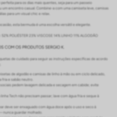
perfeita para os dias mais quentes, seja para um passeio
u um encontro casual. Combine-a com uma camiseta leve, camisas
lias para um visual chic e relax.
 ocasião, esta bermuda é uma escolha versátil e elegante.
52% POLIÉSTER 23% VISCOSE 14% LINHO 11% ALGODÃO
S COM OS PRODUTOS SERGIO K.
iquetas de cuidado para seguir as instruções específicas de acordo
;
isetas de algodão e camisas de linho à mão ou em ciclo delicado,
 fria e sabão neutro.
sociais pedem lavagem delicada e secagem em cabide; evite
 linha Tech não precisam passar; lave com água fria e seque à
r deve ser enxaguado com água doce após o uso e seco à
— nunca guardar molhado.