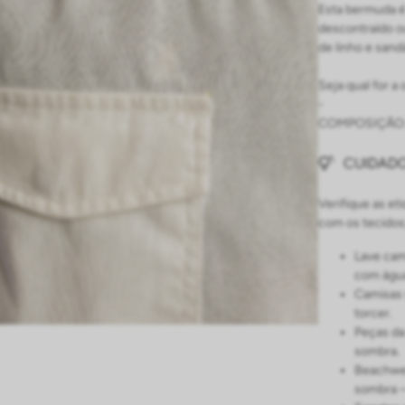
Esta bermuda é 
descontraído o
de linho e sandá
Seja qual for a
-
COMPOSIÇÃO: 
CUIDADO
Verifique as et
com os tecidos
Lave cam
com água
Camisas 
torcer.
Peças da
sombra.
Beachwea
sombra 