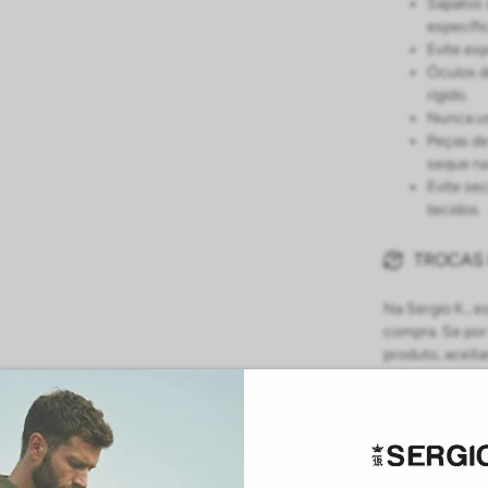
Sapatos 
específi
Evite ex
Óculos d
rígido.
Nunca us
Peças de
seque na
Evite se
tecidos.
TROCAS
Na Sergio K., 
compra. Se por
produto, aceita
entrega.
Para solicitar 