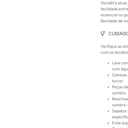
Versátil e atua
facilidade ent
essencial no gu
liberdade de m
CUIDADO
Verifique as et
com os tecidos
Lave cam
com água
Camisas 
torcer.
Peças da
sombra.
Beachwea
sombra 
Sapatos 
específi
Evite ex