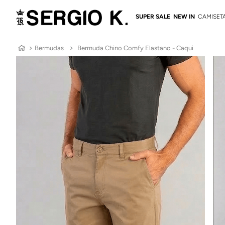
SUPER SALE
NEW IN
CAMISET
Bermudas
Bermuda Chino Comfy Elastano - Caqui