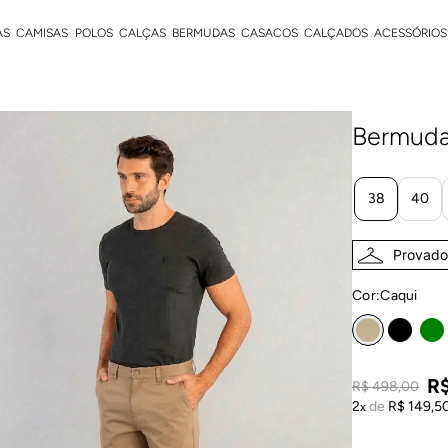
AS
CAMISAS
POLOS
CALÇAS
BERMUDAS
CASACOS
CALÇADOS
ACESSÓRIOS
Bermuda
38
40
Provador
Cor:
caqui
R
R$
498
,
00
2
de
R$
149
,
5