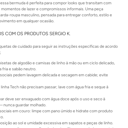
l, essa bermuda é perfeita para compor looks que transitam com
re momentos de lazer e compromissos informais. Uma peça
arda-roupa masculino, pensada para entregar conforto, estilo e
ovimento em qualquer ocasião.
S COM OS PRODUTOS SERGIO K.
iquetas de cuidado para seguir as instruções específicas de acordo
;
isetas de algodão e camisas de linho à mão ou em ciclo delicado,
 fria e sabão neutro.
sociais pedem lavagem delicada e secagem em cabide; evite
 linha Tech não precisam passar; lave com água fria e seque à
r deve ser enxaguado com água doce após o uso e seco à
— nunca guardar molhado.
sociais em couro: limpe com pano úmido e hidrate com produto
co.
posição ao sol e umidade excessiva em sapatos e peças de linho.