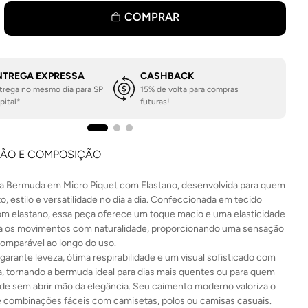
COMPRAR
NTREGA EXPRESSA
CASHBACK
trega no mesmo dia para SP
15% de volta para compras
pital*
futuras!
ÇÃO E COMPOSIÇÃO
 Bermuda em Micro Piquet com Elastano, desenvolvida para quem
to, estilo e versatilidade no dia a dia. Confeccionada em tecido
om elastano, essa peça oferece um toque macio e uma elasticidade
 os movimentos com naturalidade, proporcionando uma sensação
comparável ao longo do uso.
garante leveza, ótima respirabilidade e um visual sofisticado com
a, tornando a bermuda ideal para dias mais quentes ou para quem
ade sem abrir mão da elegância. Seu caimento moderno valoriza o
te combinações fáceis com camisetas, polos ou camisas casuais.