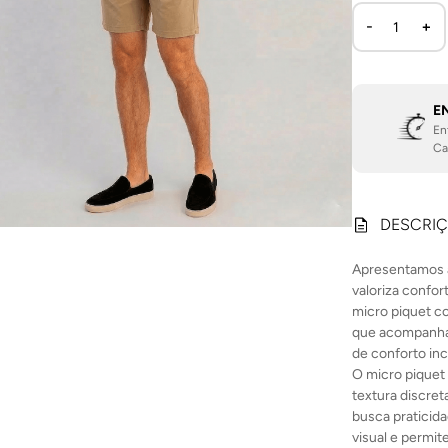
E
En
Ca
DESCRI
Apresentamos a
valoriza confor
micro piquet c
que acompanha
de conforto in
O micro piquet 
textura discret
busca praticid
visual e permi