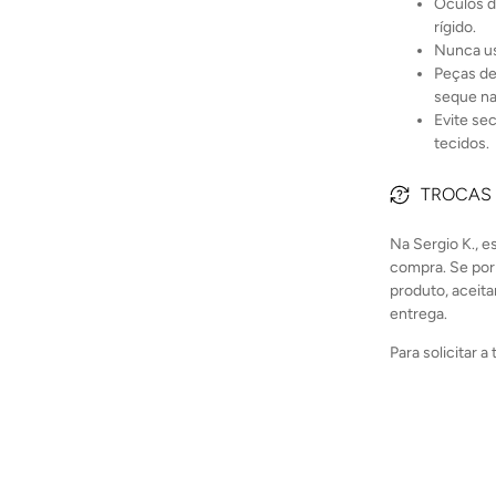
Óculos d
rígido.
Nunca us
Peças de
seque na
Evite se
tecidos.
TROCAS
Na Sergio K., 
compra. Se por
produto, aceita
entrega.
Para solicitar 