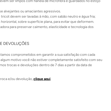
evem ser limpos com flanela de microfibra e guardados no estojo
e alvejantes ou amaciantes agressivos.
 tricot devem ser lavadas à mão, com sabão neutro e água fria;
 horizontal, sobre superfície plana, para evitar que deformem.
cadora para preservar caimento, elasticidade e tecnologia dos
 E DEVOLUÇÕES
estamos comprometidos em garantir a sua satisfação com cada
 algum motivo você não estiver completamente satisfeito com seu
mos trocas e devoluções dentro de 7 dias a partir da data de
a troca e/ou devolução,
clique aqui
.