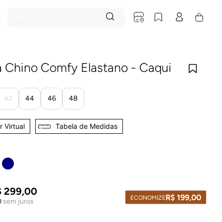
Buscar...
 Chino Comfy Elastano - Caqui
42
44
46
48
 Virtual
Tabela de Medidas
$
299
,
00
R$
199
,
00
ECONOMIZE
0
sem juros