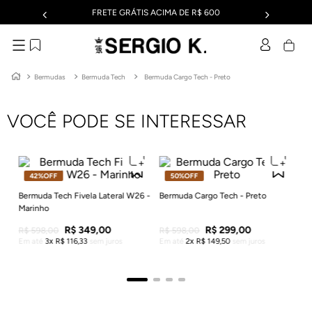
FRETE GRÁTIS ACIMA DE R$ 600
Bermudas
Bermuda Tech
Bermuda Cargo Tech - Preto
VOCÊ PODE SE INTERESSAR
42%
OFF
50%
OFF
Sh
Bermuda Tech Fivela Lateral W26 -
Bermuda Cargo Tech - Preto
Marinho
R$
Em
R$
349
,
00
R$
299
,
00
R$
598
,
00
R$
598
,
00
Em até
3
R$
116
,
33
sem juros
Em até
2
R$
149
,
50
sem juros